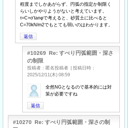
稿
程度までしかあがらず、円弧の指定か制限く
者
らいしかやりようがないと考えています。
に
τ=C+σ'tanφで考えると、砂質土に比べると
よ
C=70kN/m2でもとても弱いのはわかります。
る
返信
「
Re:
す
べ
#10269
Re: すべり円弧範囲・深さ
り
の制限
円
投稿者
匿名投稿者
|
投稿日時
弧
2025/12/11(木) 08:59
範
囲・
osakana_tengoku
全然NGとなるので基本的には対
深
に
策が必要ですね
さ
よ
返信
の
る
制
「
Re:
限
」
す
#10270
Re: すべり円弧範囲・深さの制
へ