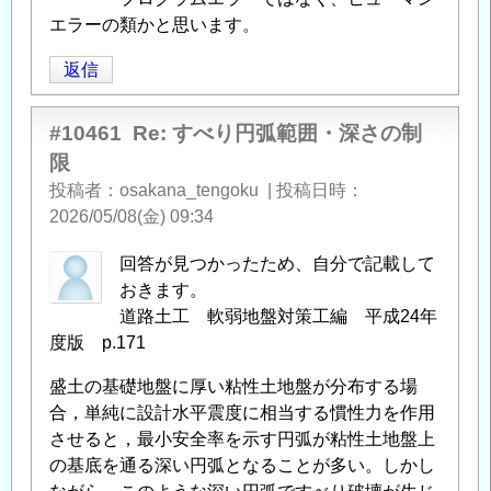
エラーの類かと思います。
返信
#10461
Re: すべり円弧範囲・深さの制
限
投稿者
osakana_tengoku
|
投稿日時
2026/05/08(金) 09:34
回答が見つかったため、自分で記載して
おきます。
道路土工 軟弱地盤対策工編 平成24年
度版 p.171
盛土の基礎地盤に厚い粘性土地盤が分布する場
合，単純に設計水平震度に相当する慣性力を作用
させると，最小安全率を示す円弧が粘性土地盤上
の基底を通る深い円弧となることが多い。しかし