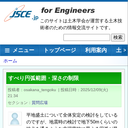
メ
イ
ン
このサイトは土木学会が運営する土木技
コ
術者のための情報交流サイトです。
ン
検
テ
索
ン
メインナビゲーション
メニュー
トップページ
利用案内
土木
>
ツ
に
パ
ホーム
移
ン
動
く
すべり円弧範囲・深さの制限
ず
投稿者
osakana_tengoku
|
投稿日時
2025/12/09(火)
21:34
セクション
質問広場
平地盛土について全体安定の検討をしている
のですが、地震時の検討で地下50mくらいの