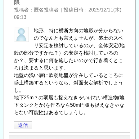
べ
限
の
り
投稿者
匿名投稿者
|
投稿日時
2025/12/11(木)
返
円
09:13
信
弧
範
地形、特に横断方向の地形が分からない
囲・
のでなんとも言えませんが、盛土のスベ
深
リ安定を検討しているのか、全体安定(地
さ
殻の部分ですかね？）の安定を検討しているの
の
か？、要するに何を施したいのかで行き着くとこ
制
ろは決まると思います。
限
」
地盤の浅い層に軟弱地盤が介在しているところに
へ
盛土構築するというなら、斜面安定解析でしょう
の
し。
返
地下25m？の弱層も捉えなきゃいけない構造物(地
信
下タンクとか)を作るなら50m円弧も捉えなきゃな
らない可能性はあるでしょうし。
返信