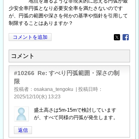
地点を通るような非現実的に思える円弧が最
少安全率円弧となり必要安全率を満たさないのです
が、円弧の範囲や深さを何かの基準や指針を引用して
制限することはありますか？
コメントを追加
Opens in
Opens
コメント
#10266
Re: すべり円弧範囲・深さの制
限
投稿者
osakana_tengoku
|
投稿日時
2025/12/10(水) 13:23
盛土高さは5m-15mで検討しています
が、すべて同様の円弧が発生します。
返信