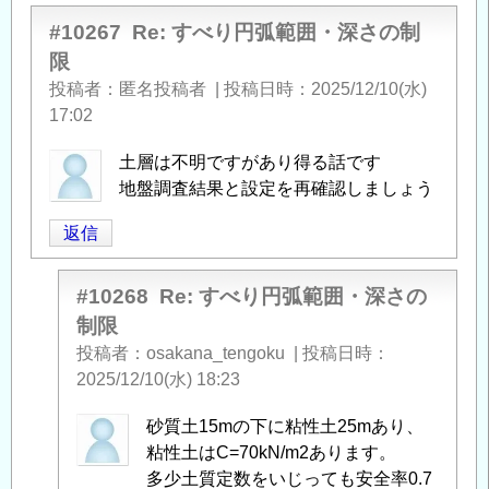
#10267
Re: すべり円弧範囲・深さの制
限
投稿者
匿名投稿者
|
投稿日時
2025/12/10(水)
17:02
土層は不明ですがあり得る話です
地盤調査結果と設定を再確認しましょう
返信
#10268
Re: すべり円弧範囲・深さの
制限
投稿者
osakana_tengoku
|
投稿日時
2025/12/10(水) 18:23
匿
砂質土15mの下に粘性土25mあり、
名
粘性土はC=70kN/m2あります。
投
多少土質定数をいじっても安全率0.7