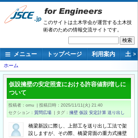
メ
イ
ン
このサイトは土木学会が運営する土木技
コ
術者のための情報交流サイトです。
ン
検
テ
索
ン
メインナビゲーション
メニュー
トップページ
利用案内
土木
>
ツ
に
パ
ホーム
移
ン
動
く
仮設擁壁の安定照査における許容値割増しに
ず
ついて
投稿者
omu
|
投稿日時
2025/11/11(火) 21:40
セクション
質問広場
|
タグ
擁壁
仮設
安定計算
送り出し
橋梁新設に際し、上部工を送り出し工法で架
設しますが、その際、橋梁背面の重力式擁壁