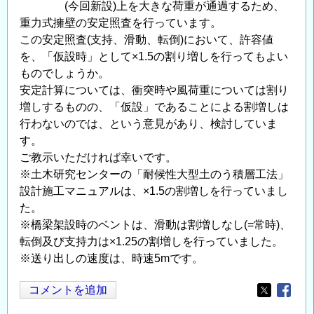
(今回新設)上を大きな荷重が通過するため、
重力式擁壁の安定照査を行っています。
この安定照査(支持、滑動、転倒)において、許容値
を、「仮設時」として×1.5の割り増しを行ってもよい
ものでしょうか。
安定計算については、衝突時や風荷重については割り
増しするものの、「仮設」であることによる割増しは
行わないのでは、という意見があり、検討していま
す。
ご教示いただければ幸いです。
※土木研究センターの「耐候性大型土のう積層工法」
設計施工マニュアルは、×1.5の割増しを行っていまし
た。
※橋梁架設時のベントは、滑動は割増しなし(=常時)、
転倒及び支持力は×1.25の割増しを行っていました。
※送り出しの速度は、時速5mです。
コメントを追加
Opens in
Opens