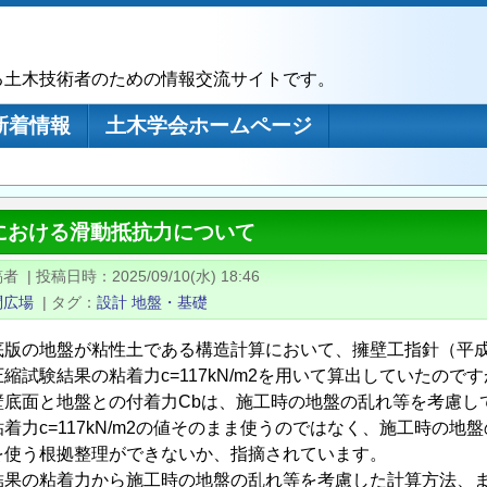
る土木技術者のための情報交流サイトです。
新着情報
土木学会ホームページ
における滑動抵抗力について
稿者
|
投稿日時
2025/09/10(水) 18:46
問広場
|
タグ
設計
地盤・基礎
底版の地盤が粘性土である構造計算において、擁壁工指針（平成２
縮試験結果の粘着力c=117kN/m2を用いて算出していたので
壁底面と地盤との付着力Cbは、施工時の地盤の乱れ等を考慮し
着力c=117kN/m2の値そのまま使うのではなく、施工時の
を使う根拠整理ができないか、指摘されています。
結果の粘着力から施工時の地盤の乱れ等を考慮した計算方法、