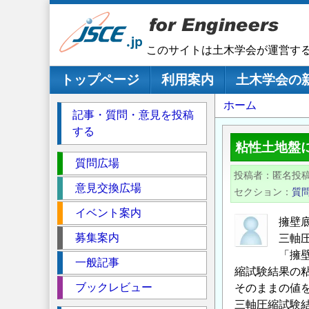
メ
イ
ン
このサイトは土木学会が運営す
コ
ン
メインナビゲーション
トップページ
利用案内
土木学会の
テ
パ
ホーム
ン
記事・質問・意見を投稿
ツ
ン
する
に
く
粘性土地盤
移
セ
ず
質問広場
動
投稿者
匿名投
ク
意見交換広場
セクション
質
シ
イベント案内
ョ
擁壁
ン
募集案内
三軸圧
「擁
一般記事
縮試験結果の粘
ブックレビュー
そのままの値
三軸圧縮試験