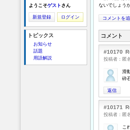
ないでしょう
ようこそ
ゲスト
さん
新規登録
ログイン
コメントを
トピックス
コメント
お知らせ
話題
#10170
用語解説
投稿者
匿
滑
砕
返信
#10171
投稿者
匿
こ