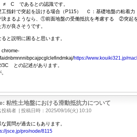
b ≠ C であるとの認識です。
壁工指針で突起を設ける場合（P115） Ｃ：基礎地盤の粘着
が決まるようなら、①前面地盤の受働抵抗を考慮する ②突起
た方が良さそうです。
なると説明に困ると思います。
hrome-
efaidnbmnnnibpcajpcglclefindmkaj/
https://www.kouiki321.jp/mac
2/3C との記述があります。
が。
Re: 粘性土地盤における滑動抵抗力について
名投稿者
|
投稿日時
2025/09/16(火) 10:10
様な質問が過去にもあります。
s://jsce.jp/pro/node/8115