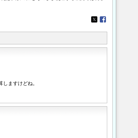
Opens in a new wi
Opens in a new
計算しますけどね。