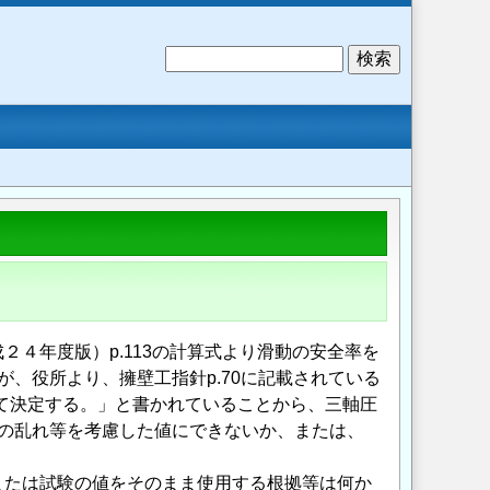
検
索
４年度版）p.113の計算式より滑動の安全率を
すが、役所より、擁壁工指針p.70に記載されている
て決定する。」と書かれていることから、三軸圧
地盤の乱れ等を考慮した値にできないか、または、
または試験の値をそのまま使用する根拠等は何か