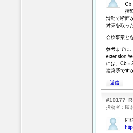
C
擁
滑動で断面
対策を取っ
会検事案と
参考までに、c
extension://
には、Cb＝
建築系です
返信
#10177
投稿者
匿
同
http