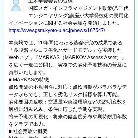
土木学会会員の皆様
国際メガ・インフラマネジメント政策(八千代
エンジニヤリング)講座が大学発技術の実用化
イノベーションに関する社会実験を開始しました。
https://www.gsm.kyoto-u.ac.jp/news/167547/
本実験では、20年間にわたる基礎研究の成果である
「多段階マルコフ劣化ハザードモデル」を実装した
Webアプリ『MARKAS（MARKOV Assess Asset）』
を広く一般に公開し、実務での劣化予測技術の普及に
貢献いたします。
■ MARKASの特徴
点検間隔の不規則性に対応：点検時期がバラバラなデ
ータからでも、正しく劣化リスク指標を算出可能。
劣化要因の反映：交通量や架設環境などの説明変数を
解析に組み込み、条件に応じた予測を実現。
将来予測の可視化：将来の健全度分布や期待耐用年数
をグラフで出力。
■ 社会実験の概要