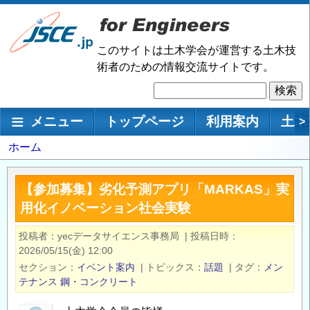
メ
イ
ン
このサイトは土木学会が運営する土木技
コ
術者のための情報交流サイトです。
ン
検
テ
索
ン
メインナビゲーション
メニュー
トップページ
利用案内
土木
>
ツ
に
パ
ホーム
移
ン
動
く
【参加募集】劣化予測アプリ「MARKAS」実
ず
用化イノベーション社会実験
投稿者
yecデータサイエンス事務局
|
投稿日時
2026/05/15(金) 12:00
セクション
イベント案内
|
トピックス
話題
|
タグ
メン
テナンス
鋼・コンクリート