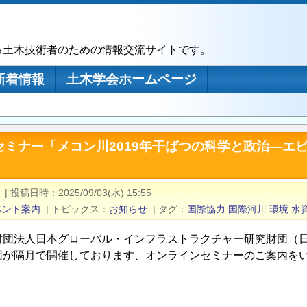
る土木技術者のための情報交流サイトです。
新着情報
土木学会ホームページ
セミナー「メコン川2019年干ばつの科学と政治―エ
|
投稿日時
2025/09/03(水) 15:55
ベント案内
|
トピックス
お知らせ
|
タグ
国際協力
国際河川
環境
水
財団法人日本グローバル・インフラストラクチャー研究財団（日
団が隔月で開催しております、オンラインセミナーのご案内を