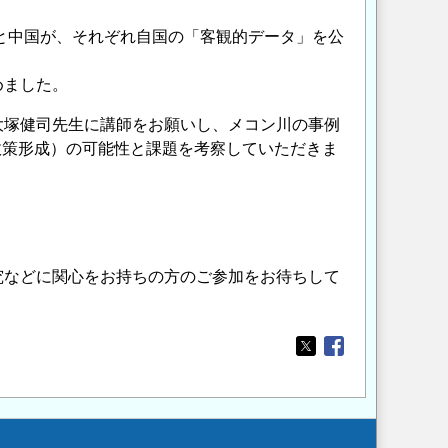
関と中国が、それぞれ自国の「客観的データ」を公
めました。
大塚健司先生に講師をお願いし、メコン川の事例
政策形成）の可能性と課題を考察していただきま
究などに関心をお持ちの方のご参加をお待ちして
Opens in a new wi
Opens in a new