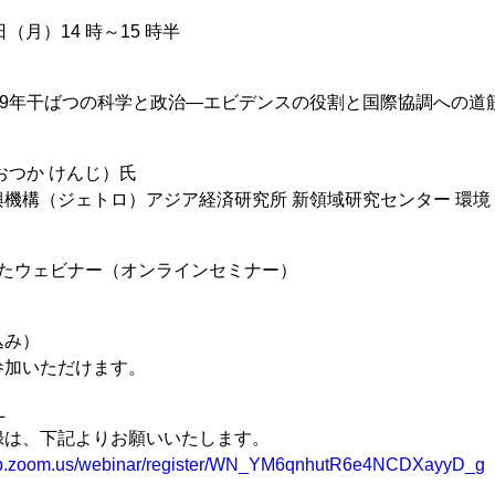
 日（月）14 時～15 時半
19年干ばつの科学と政治―エビデンスの役割と国際協調への道
おつか けんじ）氏
機構（ジェトロ）アジア経済研究所 新領域研究センター 環
したウェビナー（オンラインセミナー）
込み）
参加いただけます。
L
録は、下記よりお願いいたします。
eb.zoom.us/webinar/register/WN_YM6qnhutR6e4NCDXayyD_g