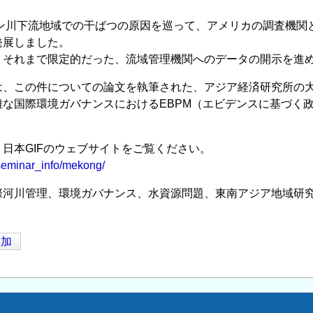
メコン川下流地域での干ばつの原因を巡って、アメリカの調査機
発展しました。
、それまで限定的だった、流域管理機関へのデータの開示を進
は、この件についての論文を執筆された、アジア経済研究所の
雑な国際環境ガバナンスにおけるEBPM（エビデンスに基づく
日本GIFのウェブサイトをご覧ください。
jp/seminar_info/mekong/
際河川管理、環境ガバナンス、水資源問題、東南アジア地域研
追加