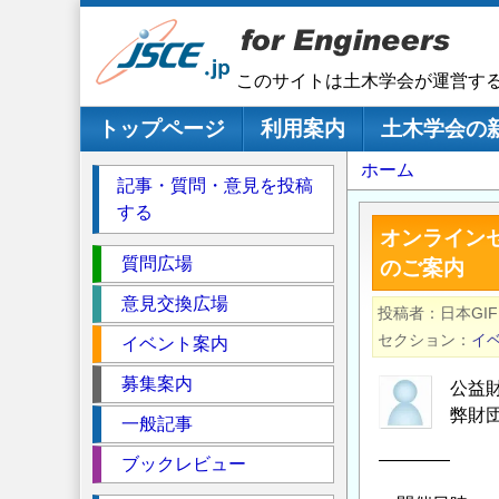
メ
イ
ン
このサイトは土木学会が運営す
コ
ン
メインナビゲーション
トップページ
利用案内
土木学会の
テ
パ
ホーム
ン
記事・質問・意見を投稿
ツ
ン
する
に
く
オンライン
移
セ
ず
質問広場
のご案内
動
ク
意見交換広場
投稿者
日本GIF
シ
セクション
イ
イベント案内
ョ
ン
募集案内
公益
弊財
一般記事
――――
ブックレビュー