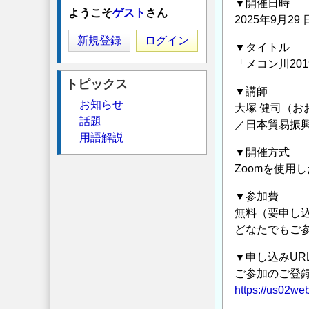
▼開催日時
ようこそ
ゲスト
さん
2025年9月29
新規登録
ログイン
▼タイトル
「メコン川20
トピックス
▼講師
お知らせ
大塚 健司（お
話題
／日本貿易振興
用語解説
▼開催方式
Zoomを使用
▼参加費
無料（要申し
どなたでもご
▼申し込みUR
ご参加のご登
https://us02w