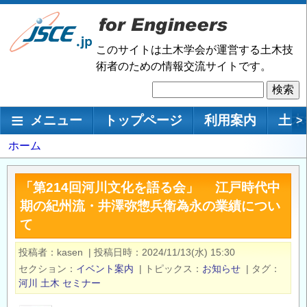
メ
イ
ン
このサイトは土木学会が運営する土木技
コ
術者のための情報交流サイトです。
ン
検
テ
索
ン
メインナビゲーション
メニュー
トップページ
利用案内
土木
>
ツ
に
パ
ホーム
移
ン
動
く
「第214回河川文化を語る会」 江戸時代中
ず
期の紀州流・井澤弥惣兵衛為永の業績につい
て
投稿者
kasen
|
投稿日時
2024/11/13(水) 15:30
セクション
イベント案内
|
トピックス
お知らせ
|
タグ
河川
土木
セミナー