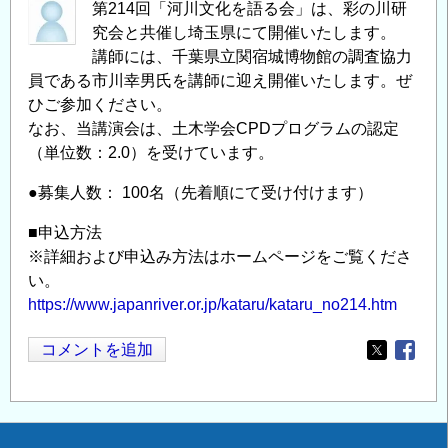
第214回「河川文化を語る会」は、彩の川研
究会と共催し埼玉県にて開催いたします。
講師には、千葉県立関宿城博物館の調査協力
員である市川幸男氏を講師に迎え開催いたします。ぜ
ひご参加ください。
なお、当講演会は、土木学会CPDプログラムの認定
（単位数：2.0）を受けています。
●募集人数： 100名（先着順にて受け付けます）
■申込方法
※詳細および申込み方法はホームページをご覧くださ
い。
https://www.japanriver.or.jp/kataru/kataru_no214.htm
コメントを追加
Opens in
Opens