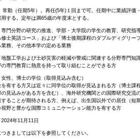
 常勤（任期5年）。再任(5年)１回まで可。任期中に業績評
用する。定年は満65歳の年度末とする。
：専門分野の研究の推進、学部・大学院の学生の教育、研究指
る修士英語コース」および「博士後期課程のダブルディグリー
る業務、その他本学の定める業務
：地盤工学および土砂災害の軽減や警戒に関連する分野専門知
野の専門教育に熱意を持って取り組むことができる方
：女性、博士の学位（取得見込み含む）
有する方又は近々に同学位の取得が見込まれる方（博士課程
得の見込みがある方を含む）、海外研究機関との国際研究交流
献することが期待される方、例えば、出生国以外での居住（短
い視野と豊かな国際コミュニケーション能力を有する方
024年11月11日
につきましては以下を参照してください。