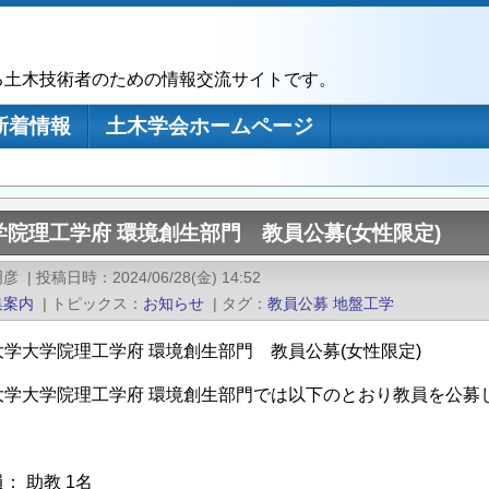
る土木技術者のための情報交流サイトです。
新着情報
土木学会ホームページ
院理工学府 環境創生部門 教員公募(女性限定)
明彦
|
投稿日時
2024/06/28(金) 14:52
集案内
|
トピックス
お知らせ
|
タグ
教員公募
地盤工学
学大学院理工学府 環境創生部門 教員公募(女性限定)
大学大学院理工学府 環境創生部門では以下のとおり教員を公募
： 助教 1名