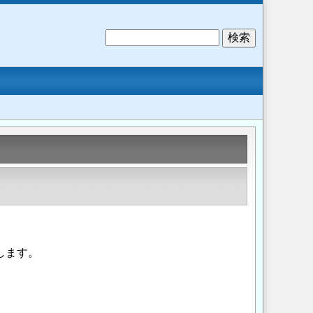
検
索
します。