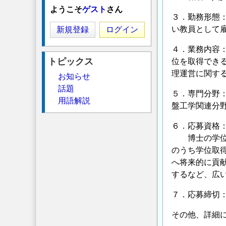
ようこそ
ゲスト
さん
３．勤務形態：
い教員として雇
新規登録
ログイン
４．業務内容
トピックス
位を取得でき
理運営に関す
お知らせ
話題
５．専門分野
用語解説
盤工学関連分
６．応募資格
博士の学位を
のうち学位取
へ将来的に貢
するなど、広
７．応募締切：2
その他、詳細