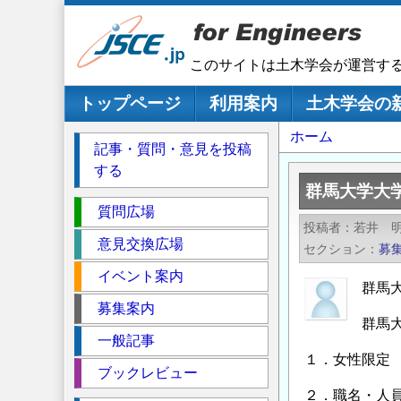
メ
イ
ン
このサイトは土木学会が運営す
コ
ン
メインナビゲーション
トップページ
利用案内
土木学会の
テ
パ
ホーム
ン
記事・質問・意見を投稿
ツ
ン
する
に
く
群馬大学大学
移
セ
ず
質問広場
動
投稿者
若井 
ク
意見交換広場
セクション
募
シ
イベント案内
ョ
群馬大
ン
募集案内
群馬
一般記事
１．女性限定
ブックレビュー
２．職名・人員