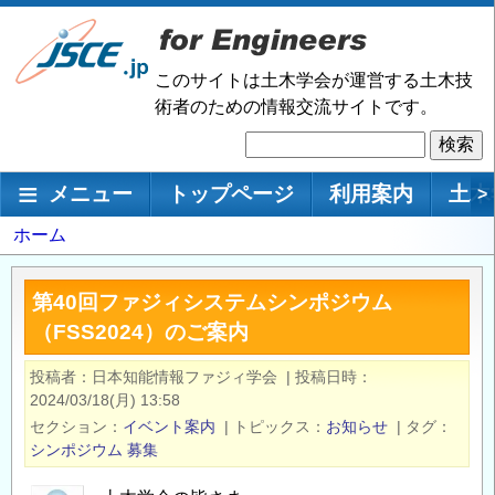
メ
イ
ン
このサイトは土木学会が運営する土木技
コ
術者のための情報交流サイトです。
ン
検
テ
索
ン
メインナビゲーション
メニュー
トップページ
利用案内
土木
>
ツ
に
パ
ホーム
移
ン
動
く
第40回ファジィシステムシンポジウム
ず
（FSS2024）のご案内
投稿者
日本知能情報ファジィ学会
|
投稿日時
2024/03/18(月) 13:58
セクション
イベント案内
|
トピックス
お知らせ
|
タグ
シンポジウム
募集