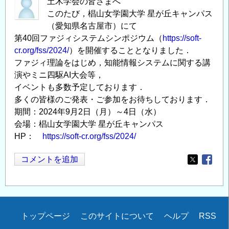
土木学会の皆さまへ
このたび，椙山女学園大学 星が丘キャンパス
（愛知県名古屋市）にて
第40回ファジィシステムシンポジウム（
https://soft-
cr.org/fss/2024/
）を開催することとなりました．
ファジィ理論をはじめ，知能情報システムに関する講
演やミニ四駆AI大会等，
イベントも多数予定しております．
多くの皆様のご発表・ご参加をお待ちしております．
期間：2024年9月2日（月）～4日（水）
会場：椙山女学園大学 星が丘キャンパス
HP：
https://soft-cr.org/fss/2024/
コメントを追加
Opens in
Opens
Secondary
トップページ
このサイトについて
ヘルプ
RSS