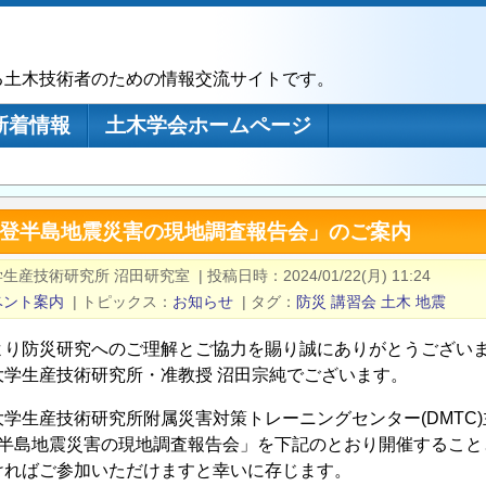
る土木技術者のための情報交流サイトです。
新着情報
土木学会ホームページ
能登半島地震災害の現地調査報告会」のご案内
学生産技術研究所 沼田研究室
|
投稿日時
2024/01/22(月) 11:24
ベント案内
|
トピックス
お知らせ
|
タグ
防災
講習会
土木
地震
より防災研究へのご理解とご協力を賜り誠にありがとうござい
大学生産技術研究所・准教授 沼田宗純でございます。
学生産技術研究所附属災害対策トレーニングセンター(DMTC)
登半島地震災害の現地調査報告会」を下記のとおり開催すること
ければご参加いただけますと幸いに存じます。