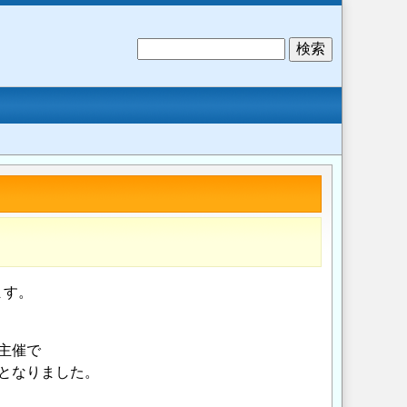
検
索
ます。
主催で
となりました。