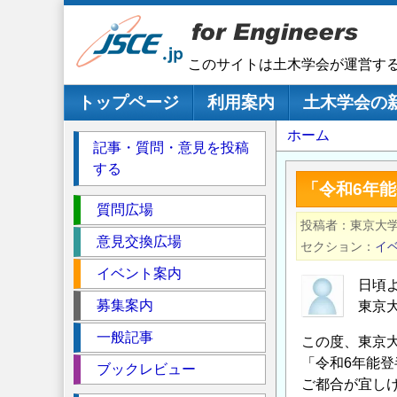
メ
イ
ン
このサイトは土木学会が運営す
コ
ン
メインナビゲーション
トップページ
利用案内
土木学会の
テ
パ
ホーム
ン
記事・質問・意見を投稿
ツ
ン
する
に
く
「令和6年
移
セ
ず
質問広場
動
投稿者
東京大
ク
意見交換広場
セクション
イ
シ
イベント案内
ョ
日頃
ン
募集案内
東京
一般記事
この度、東京大
「令和6年能
ブックレビュー
ご都合が宜し