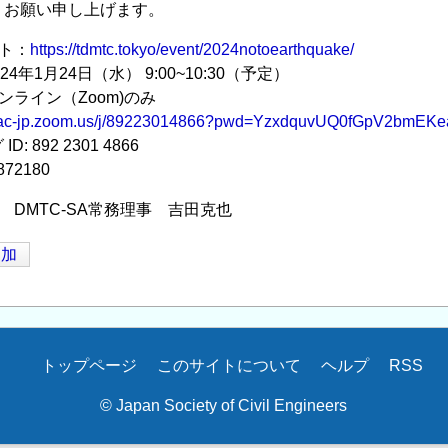
くお願い申し上げます。
ト：
https://tdmtc.tokyo/event/2024notoearthquake/
4年1月24日（水） 9:00~10:30（予定）
ンライン（Zoom)のみ
yo-ac-jp.zoom.us/j/89223014866?pwd=YzxdquvUQ0fGpV2bmE
 892 2301 4866
72180
 DMTC-SA常務理事 吉田克也
追加
トップページ
このサイトについて
ヘルプ
RSS
© Japan Society of Civil Engineers