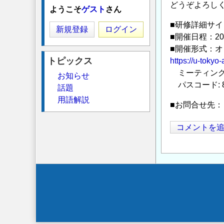
どうぞよろし
ようこそ
ゲスト
さん
■研修詳細サイ
新規登録
ログイン
■開催日程：202
■開催形式：オ
トピックス
https://u-tok
ミーティング ID:
お知らせ
パスコード: 8
話題
用語解説
■お問合せ先：
コメントを
Secondary
menu