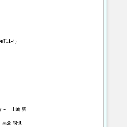
11-4）
－ 山崎 新
高倉 潤也