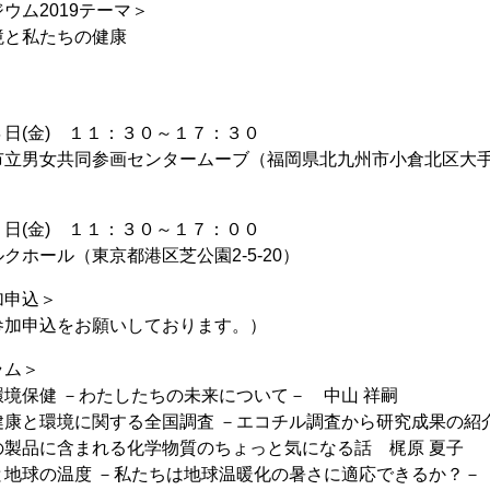
ウム2019テーマ＞
境と私たちの健康
＞
４日(金) １１：３０～１７：３０
立男女共同参画センタームーブ（福岡県北九州市小倉北区大手町
日(金) １１：３０～１７：００
クホール（東京都港区芝公園2-5-20）
加申込＞
参加申込をお願いしております。）
ラム＞
境保健 －わたしたちの未来について－ 中山 祥嗣
康と環境に関する全国調査 －エコチル調査から研究成果の紹介
の製品に含まれる化学物質のちょっと気になる話 梶原 夏子
地球の温度 －私たちは地球温暖化の暑さに適応できるか？－ 