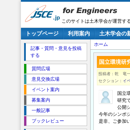
メ
イ
ン
このサイトは土木学会が運営す
コ
ン
メインナビゲーション
トップページ
利用案内
土木学会の
テ
パ
ホーム
ン
記事・質問・意見を投稿
ツ
ン
する
に
く
国立環境研究
移
セ
ず
質問広場
動
投稿者
乾 竜一
ク
意見交換広場
セクション
イ
シ
イベント案内
ョ
国立
ン
募集案内
研究
公開
一般記事
今年のシンポ
ブックレビュー
是非、ご参加