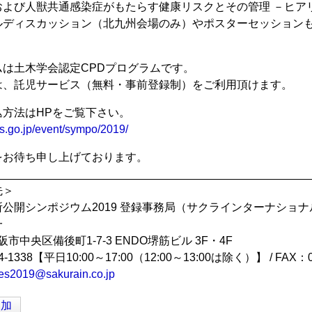
および人獣共通感染症がもたらす健康リスクとその管理 －ヒア
ルディスカッション（北九州会場のみ）やポスターセッション
は土木学会認定CPDプログラムです。
は、託児サービス（無料・事前登録制）をご利用頂けます。
込方法はHPをご覧下さい。
es.go.jp/event/sympo/2019/
をお待ち申し上げております。
_________________________________________________
先＞
公開シンポジウム2019 登録事務局（サクラインターナショ
一
 大阪市中央区備後町1-7-3 ENDO堺筋ビル 3F・4F
4-1338【平日10:00～17:00（12:00～13:00は除く）】 / FAX：06
ies2019@sakurain.co.jp
追加