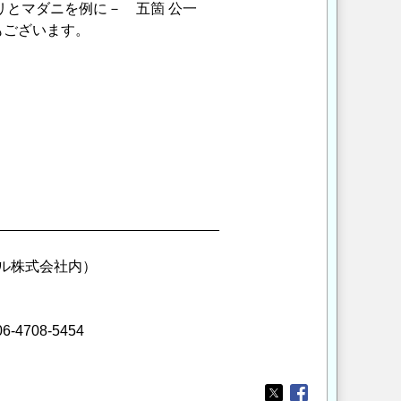
リとマダニを例に－ 五箇 公一
もございます。
____________________________
ナル株式会社内）
-4708-5454