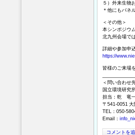
５）外来生物
＊他にもパネ
＜その他＞
本シンポジウム
北九州会場で
詳細や参加申
https://www.ni
皆様のご来場
____________
＜問い合わせ
国立環境研究所
担当：乾 竜
〒541-0051
TEL：050-580
Email：
info_n
コメントを