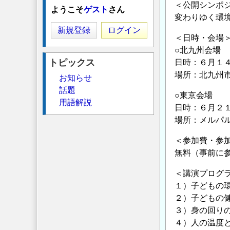
＜公開シンポジ
ようこそ
ゲスト
さん
変わりゆく環
新規登録
ログイン
＜日時・会場
○北九州会場
トピックス
日時：６月１
場所：北九州市
お知らせ
話題
○東京会場
用語解説
日時：６月２１
場所：メルパル
＜参加費・参
無料（事前に
＜講演プログ
１）子どもの環
２）子どもの健
３）身の回り
４）人の温度と