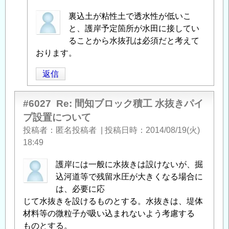
匿
裏込土が粘性土で透水性が低いこ
名
と、護岸予定箇所が水田に接してい
投
ることから水抜孔は必須だと考えて
稿
おります。
者
返信
に
よ
る
#6027
Re: 間知ブロック積工 水抜きパイ
「
Re:
プ設置について
間
投稿者
匿名投稿者
|
投稿日時
2014/08/19(火)
知
18:49
ブ
ロ
護岸には一般に水抜きは設けないが、掘
ッ
込河道等で残留水圧が大きくなる場合に
ク
は、必要に応
積
じて水抜きを設けるものとする。水抜きは、堤体
工
材料等の微粒子が吸い込まれないよう考慮する
水
ものとする。