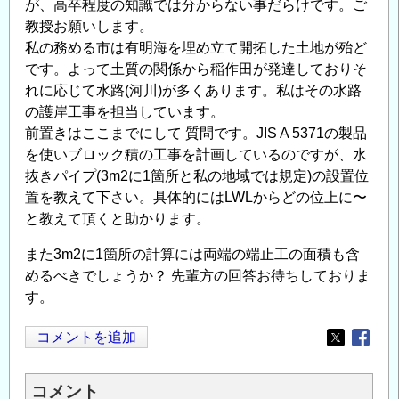
が、高卒程度の知識では分からない事だらけです。ご
教授お願いします。
私の務める市は有明海を埋め立て開拓した土地が殆ど
です。よって土質の関係から稲作田が発達しておりそ
れに応じて水路(河川)が多くあります。私はその水路
の護岸工事を担当しています。
前置きはここまでにして 質問です。JIS A 5371の製品
を使いブロック積の工事を計画しているのですが、水
抜きパイプ(3m2に1箇所と私の地域では規定)の設置位
置を教えて下さい。具体的にはLWLからどの位上に〜
と教えて頂くと助かります。
また3m2に1箇所の計算には両端の端止工の面積も含
めるべきでしょうか？ 先輩方の回答お待ちしておりま
す。
コメントを追加
Opens in
Opens
コメント