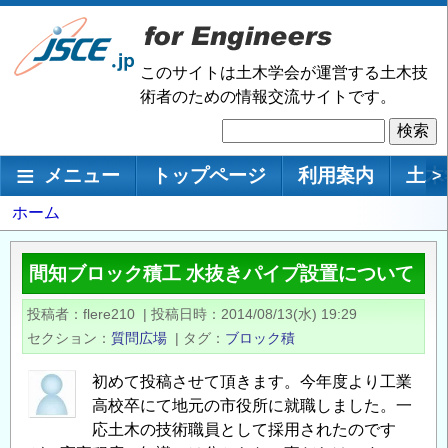
メ
イ
ン
このサイトは土木学会が運営する土木技
コ
術者のための情報交流サイトです。
ン
検
テ
索
ン
メインナビゲーション
メニュー
トップページ
利用案内
土木
>
ツ
に
パ
ホーム
移
ン
動
く
間知ブロック積工 水抜きパイプ設置について
ず
投稿者
flere210
|
投稿日時
2014/08/13(水) 19:29
セクション
質問広場
|
タグ
ブロック積
初めて投稿させて頂きます。今年度より工業
高校卒にて地元の市役所に就職しました。一
応土木の技術職員として採用されたのです