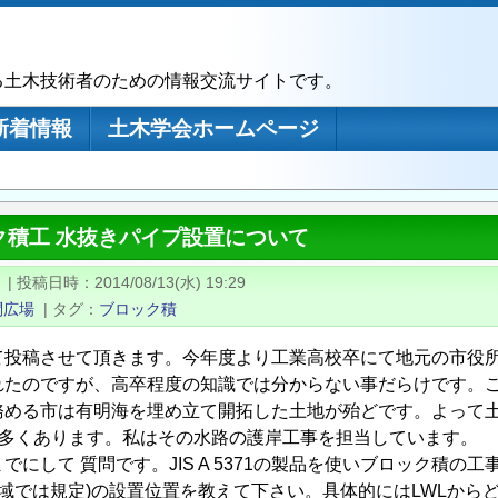
る土木技術者のための情報交流サイトです。
新着情報
土木学会ホームページ
ク積工 水抜きパイプ設置について
|
投稿日時
2014/08/13(水) 19:29
問広場
|
タグ
ブロック積
て投稿させて頂きます。今年度より工業高校卒にて地元の市役
れたのですが、高卒程度の知識では分からない事だらけです。
務める市は有明海を埋め立て開拓した土地が殆どです。よって
が多くあります。私はその水路の護岸工事を担当しています。
でにして 質問です。JIS A 5371の製品を使いブロック積の
域では規定)の設置位置を教えて下さい。具体的にはLWLから