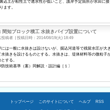
裏込土が粘性土で透水性が低いこと、護岸予定箇所が水田に接
ります。
e: 間知ブロック積工 水抜きパイプ設置について
名投稿者
|
投稿日時
2014/08/19(火) 18:49
岸には一般に水抜きは設けないが、掘込河道等で残留水圧が大
て水抜きを設けるものとする。水抜きは、堤体材料等の微粒子
のとする。
砂防技術基準（案）同解説・設計編［１〕
トップページ
このサイトについて
ヘルプ
RSS