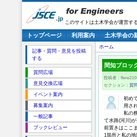
メ
イ
ン
このサイトは土木学会が運営す
コ
ン
メインナビゲーション
トップページ
利用案内
土木学会の
テ
パ
ホーム
ン
記事・質問・意見を投稿
ツ
ン
する
に
く
間知ブロッ
移
セ
ず
質問広場
動
投稿者
flere210
ク
意見交換広場
セクション
質
シ
イベント案内
ョ
初め
ン
募集案内
用さ
私の
一般記事
て水路(河川)
ブックレビュー
前置きはここま
1箇所と私の地