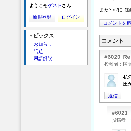
ようこそ
ゲスト
さん
また3m2に1
新規登録
ログイン
コメントを
トピックス
コメント
お知らせ
話題
#6020
R
用語解説
投稿者
匿
私
圧
返信
#6021
投稿者