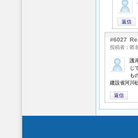
匿
名
投
返信
稿
者
に
#6027
R
よ
投稿者
匿
る
護
「
Re:
じ
間
も
知
建設省河川
ブ
ロ
返信
ッ
ク
積
工
Secondary
水
抜
menu