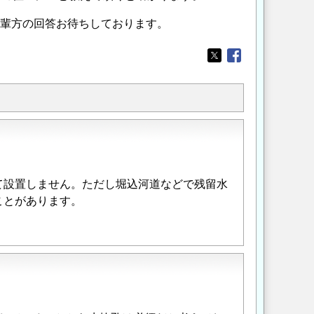
先輩方の回答お待ちしております。
Opens in a new wi
Opens in a new
て設置しません。ただし堀込河道などで残留水
ことがあります。