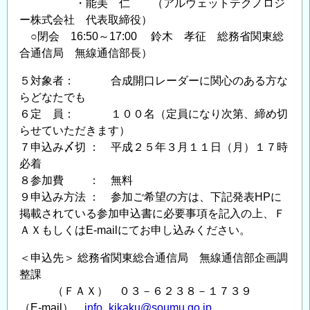
・能美 仁 （アルウェットテクノロジ
ー株式会社 代表取締役）
○閉会 16:50～17:00 鈴木 孝征 総務省関東総
合通信局 無線通信部長）
５対象者： 合成開口レーダーに関心のある方な
らどなたでも
６定 員： １００名（定員になり次第、締め切
らせていただきます）
７申込み〆切 ： 平成２５年３月１１日（月）１７時
必着
８参加費 ： 無料
９申込み方法 ： 参加ご希望の方は、下記発表HPに
掲載されている参加申込書に必要事項を記入の上、Ｆ
ＡＸもしくはE-mailにてお申し込みください。
＜申込先＞ 総務省関東総合通信局 無線通信部企画調
整課
（ＦＡＸ） ０３－６２３８－１７３９
（E-mail）
info_kikaku@soumu.go.jp