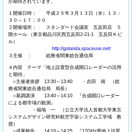
が期待されています。
１開催日時： 平成２５年３月１３日（水）１３：
３０～１７：００
２開催場所： スタンダード会議室 五反田店 ５
階ホール （東京都品川区西五反田2-21-1 五反田Ｋビ
ル）
http://gotanda.spaceuse.net/
３主催 ： 総務省関東総合通信局
４内容 テーマ「地上設置型合成開口レーダーの活用
と期待」
○主催者挨拶 13:30～13:40 ・吉田 靖 （総
務省関東総合通信局 局長）
○基調講演 13:40～14:10 『合成開口レーダー
による都市域の観測』
・福地 一 （公立大学法人首都大学東京
システムデザイン研究科航空宇宙システム工学域 教
授）
○成果報告 14:10～14:25 『17GHz帯地上設置