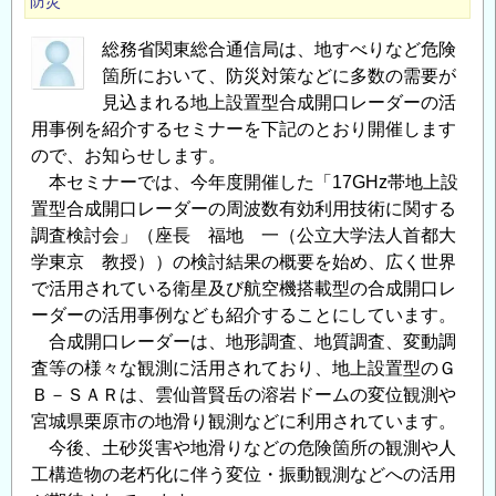
防災
総務省関東総合通信局は、地すべりなど危険
箇所において、防災対策などに多数の需要が
見込まれる地上設置型合成開口レーダーの活
用事例を紹介するセミナーを下記のとおり開催します
ので、お知らせします。
本セミナーでは、今年度開催した「17GHz帯地上設
置型合成開口レーダーの周波数有効利用技術に関する
調査検討会」（座長 福地 一（公立大学法人首都大
学東京 教授））の検討結果の概要を始め、広く世界
で活用されている衛星及び航空機搭載型の合成開口レ
ーダーの活用事例なども紹介することにしています。
合成開口レーダーは、地形調査、地質調査、変動調
査等の様々な観測に活用されており、地上設置型のＧ
Ｂ－ＳＡＲは、雲仙普賢岳の溶岩ドームの変位観測や
宮城県栗原市の地滑り観測などに利用されています。
今後、土砂災害や地滑りなどの危険箇所の観測や人
工構造物の老朽化に伴う変位・振動観測などへの活用