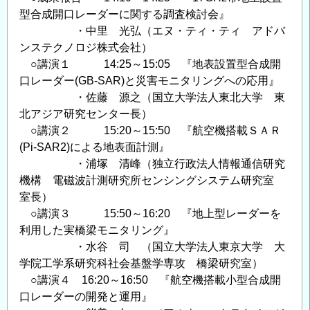
型合成開口レーダーに関する調査検討会』
・中里 光弘（エヌ・ティ・ティ アドバ
ンステクノロジ株式会社）
○講演１ 14:25～15:05 『地表設置型合成開
口レーダー(GB-SAR)と災害モニタリングへの応用』
・佐藤 源之（国立大学法人東北大学 東
北アジア研究センター長）
○講演２ 15:20～15:50 『航空機搭載ＳＡＲ
(Pi-SAR2)による地表面計測』
・浦塚 清峰（独立行政法人情報通信研究
機構 電磁波計測研究所センシングシステム研究室
室長）
○講演３ 15:50～16:20 『地上型レーダーを
利用した実橋梁モニタリング』
・水谷 司 （国立大学法人東京大学 大
学院工学系研究科社会基盤学専攻 橋梁研究室）
○講演４ 16:20～16:50 『航空機搭載小型合成開
口レーダーの開発と運用』