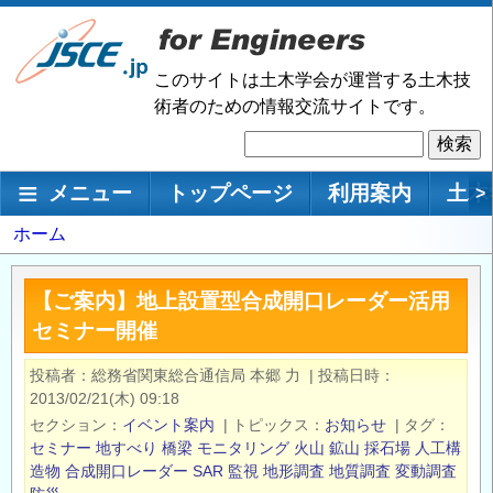
メ
イ
ン
このサイトは土木学会が運営する土木技
コ
術者のための情報交流サイトです。
ン
検
テ
索
ン
メインナビゲーション
メニュー
トップページ
利用案内
土木
>
ツ
に
パ
ホーム
移
ン
動
く
【ご案内】地上設置型合成開口レーダー活用
ず
セミナー開催
投稿者
総務省関東総合通信局 本郷 力
|
投稿日時
2013/02/21(木) 09:18
セクション
イベント案内
|
トピックス
お知らせ
|
タグ
セミナー
地すべり
橋梁
モニタリング
火山
鉱山
採石場
人工構
造物
合成開口レーダー
SAR
監視
地形調査
地質調査
変動調査