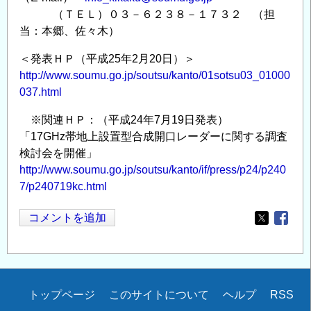
（ＴＥＬ）０３－６２３８－１７３２ （担
当：本郷、佐々木）
＜発表ＨＰ（平成25年2月20日）＞
http://www.soumu.go.jp/soutsu/kanto/01sotsu03_01000
037.html
※関連ＨＰ：（平成24年7月19日発表）
「17GHz帯地上設置型合成開口レーダーに関する調査
検討会を開催」
http://www.soumu.go.jp/soutsu/kanto/if/press/p24/p240
7/p240719kc.html
コメントを追加
Opens in
Opens
Secondary
トップページ
このサイトについて
ヘルプ
RSS