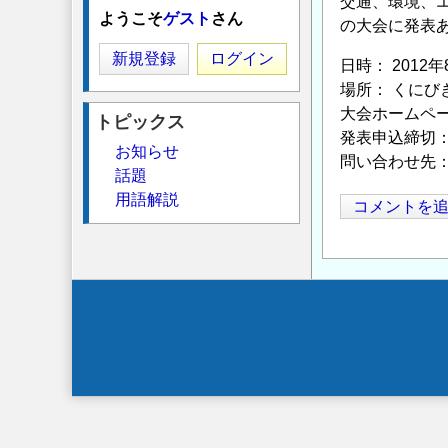
交通、環境、
ようこそ
ゲスト
さん
の大会に発表
新規登録
ログイン
日時： 2012年
場所： くにび
大会ホームペ
トピックス
発表申込締切：
お知らせ
問い合わせ先
話題
用語解説
コメントを
Secondary
menu