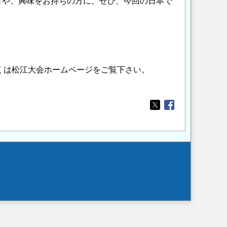
方や、興味をお持ちの方に、ぜひ、今回の日本で
しくは松江大会ホームページをご覧下さい。
Opens in a new wi
Opens in a new