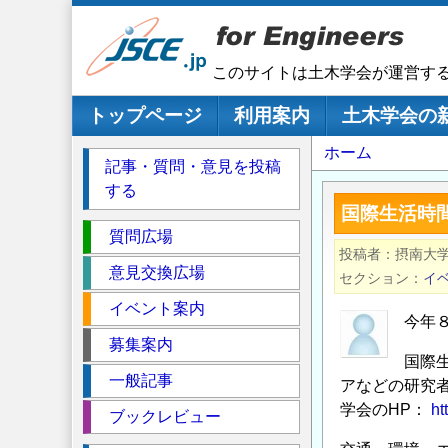
メ
イ
ン
このサイトは土木学会が運営す
コ
ン
メインナビゲーション
トップページ
利用案内
土木学会の
テ
パ
ホーム
ン
記事・質問・意見を投稿
ツ
ン
する
に
く
国際生活時間
移
セ
ず
質問広場
動
投稿者
摂南大
ク
意見交換広場
セクション
イ
シ
イベント案内
ョ
今年８
ン
募集案内
国際
一般記事
アなどの研究
学会のHP：
ht
ブックレビュー