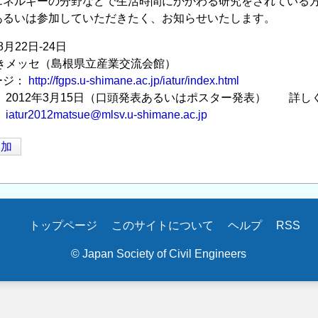
エネルギーの分野などで生活時間にかかわる研究をされている
あるいは参加していただきたく、お知らせいたします。
8月22日-24日
きメッセ（島根県立産業交流会館）
ージ：
http://fgps.u-shimane.ac.jp/iatur/index.html
 2012年3月15日（口頭発表あるいはポスター発表） 詳
：
iatur2012matsue@mlsv.u-shimane.ac.jp
追加
トップページ
このサイトについて
ヘルプ
RSS
© Japan Society of Civil Engineers