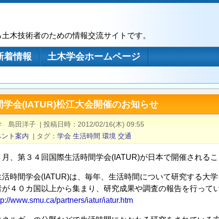
る土木技術者のための情報交流サイトです。
新着情報
土木学会ホームページ
学会(IATUR)松江大会開催のお知らせ
学 島田洋子
|
投稿日時
2012/02/16(木) 09:55
ベント案内
|
タグ
学会
生活時間
環境
交通
月、第３４回国際生活時間学会(IATUR)が日本で開催される
生活時間学会(IATUR)は、毎年、生活時間について研究する
者が４０カ国以上から集まり、研究成果や調査の報告を行って
tp://www.smu.ca/partners/iatur/iatur.htm