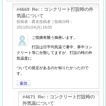
#4669
Re:：コンクリート打設時の外
気温について
投稿者
匿名投稿者
|
投稿日時
2011/01/24(月) 18:05
匿
ご指摘有難う御座います。
名
打設は日平均気温で暑中、寒中コン
投
クリート等に分類してますが、打設の時の外
稿
気温度に
者
に
ついての規定があるのか知りたかったので
よ
す。
る
「
：
返信
コ
ン
#4671
Re:：コンクリート打設時の
ク
外気温について
リ