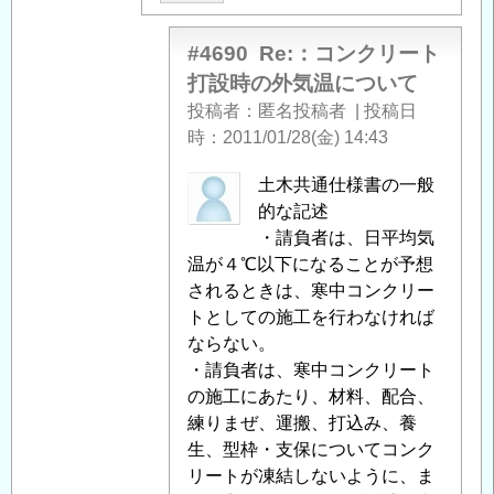
信
リ
ー
#4690
Re:：コンクリート
ト
打設時の外気温について
打
投稿者
匿名投稿者
|
投稿日
設
時
2011/01/28(金) 14:43
時
の
匿
土木共通仕様書の一般
外
名
的な記述
気
投
・請負者は、日平均気
温
稿
温が４℃以下になることが予想
に
者
されるときは、寒中コンクリー
つ
に
トとしての施工を行わなければ
い
よ
ならない。
て
」
る
・請負者は、寒中コンクリート
へ
「
の施工にあたり、材料、配合、
Re:：
の
コ
練りまぜ、運搬、打込み、養
返
ン
生、型枠・支保についてコンク
信
ク
リートが凍結しないように、ま