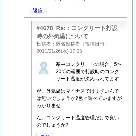
設
よ
返信
時
る
の
「
Re:：
外
コ
#4678
Re:：コンクリート打設
気
ン
時の外気温について
温
ク
投稿者
匿名投稿者
|
投稿日時
に
リ
2011/01/26(水) 17:03
つ
ー
い
ト
匿
寒中コンクリートの場合、5〜
て
」
打
名
20℃の範囲で打設時のコンク
へ
設
投
リート温度が決められてます
の
時
稿
が、外気温はマイナスではまずいんで
返
の
者
は無いでしょうか?色々調べていますが
信
外
に
わかりませ
気
よ
温
る
ん。コンクリート温度管理だけで良い
に
「
Re:：
のでしょうか?
つ
コ