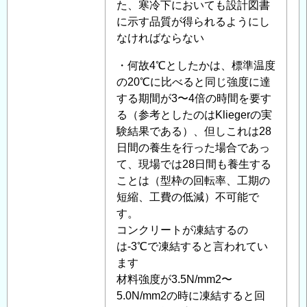
リ
た、寒冷下においても設計図書
ー
に示す品質が得られるようにし
ト
なければならない
打
・何故4℃としたかは、標準温度
設
の20℃に比べると同じ強度に達
時
する期間が3〜4倍の時間を要す
の
る（参考としたのはKliegerの実
外
験結果である）、但しこれは28
気
日間の養生を行った場合であっ
温
て、現場では28日間も養生する
に
ことは（型枠の回転率、工期の
つ
短縮、工費の低減）不可能で
い
す。
て
」
コンクリートが凍結するの
へ
は-3℃で凍結すると言われてい
の
ます
返
材料強度が3.5N/mm2〜
信
5.0N/mm2の時に凍結すると回