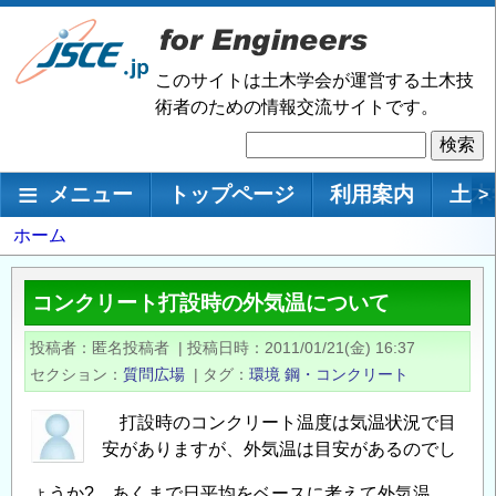
メ
イ
ン
このサイトは土木学会が運営する土木技
コ
術者のための情報交流サイトです。
ン
検
テ
索
ン
メインナビゲーション
メニュー
トップページ
利用案内
土木
>
ツ
に
パ
ホーム
移
ン
動
く
コンクリート打設時の外気温について
ず
投稿者
匿名投稿者
|
投稿日時
2011/01/21(金) 16:37
セクション
質問広場
|
タグ
環境
鋼・コンクリート
打設時のコンクリート温度は気温状況で目
安がありますが、外気温は目安があるのでし
ょうか? あくまで日平均をベースに考えて外気温