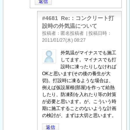
い
ン
返信
て
」
ク
へ
リ
#4681
Re:：コンクリート打
の
ー
設時の外気温について
返
ト
投稿者
匿名投稿者
|
投稿日時
信
打
2011/01/27(木) 08:27
設
時
匿
外気温がマイナスでも施工
の
名
してます。マイナスでも打
外
投
設時に凍ったりしなければ
気
稿
OKと思います(その後の養生が大
温
者
切)。打設時に凍るような場合は、
に
に
例えば仮設屋根(部屋)を作って給熱
つ
よ
したり、防凍剤を入れたり等の対策
い
る
が必要と思います。が、こういう時
て
」
「
期に施工することのないような計画
Re:：
へ
コ
の検討が、まずは大切と思います。
の
ン
返
返信
ク