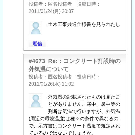
投稿者
匿名投稿者
|
投稿日時
ー
2011/01/24(月) 20:37
ト
打
匿
土木工事共通仕様書を見られたし
設
名
時
投
の
返信
稿
外
者
気
に
#4673
Re:：コンクリート打設時の
温
よ
外気温について
に
る
投稿者
匿名投稿者
|
投稿日時
つ
「
Re:：
2011/01/26(水) 11:02
い
コ
て
」
ン
匿
外気温の記載されたものは見たこ
へ
ク
名
とがありません。寒中、暑中等の
の
リ
投
判断は気温で行いますが、外気温
返
ー
稿
(周辺の環境温度)は種々の条件で異なるの
信
ト
者
で、示方書はコンクリート温度で規定され
打
に
ているのではないでしょうか。