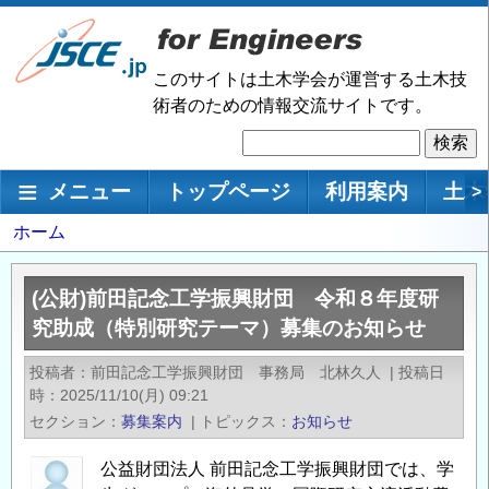
メ
イ
ン
このサイトは土木学会が運営する土木技
コ
術者のための情報交流サイトです。
ン
検
テ
索
ン
メインナビゲーション
メニュー
トップページ
利用案内
土木
>
ツ
に
パ
ホーム
移
ン
動
く
(公財)前田記念工学振興財団 令和８年度研
ず
究助成（特別研究テーマ）募集のお知らせ
投稿者
前田記念工学振興財団 事務局 北林久人
|
投稿日
時
2025/11/10(月) 09:21
セクション
募集案内
|
トピックス
お知らせ
公益財団法人 前田記念工学振興財団では、学