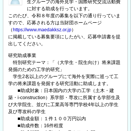
生グループの海外見学・国際研究交流活動費
に対する助成を行っています。
このたび、令和８年度の募集を以下の通り行っていま
すので、応募される方は当財団ホームページ
（
https://www.maedakksz.or.jp
）
に掲載している募集要項にしたがい、応募申請書を提
出してください。
研究助成事業
特別研究テーマ：「（大学生・院生向け）将来課題
発掘のための工学的研究」
学生2名以上のグループにて海外を実際に巡って工
学の将来課題を発掘する研究活動に助成します。
■助成対象：日本国内の大学の工学（土木・建
築・i-construction）系学部・専攻に所属する学部生及
び大学院生、並びに工業高等専門学校4年以上の学生
及び専攻科の学生
■助成金額：１件１００万円以内
■助成件数：16件程度