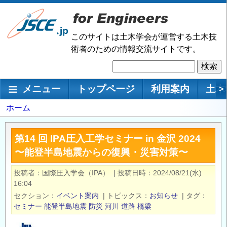
メ
イ
ン
このサイトは土木学会が運営する土木技
コ
術者のための情報交流サイトです。
ン
検
テ
索
ン
メインナビゲーション
メニュー
トップページ
利用案内
土木
>
ツ
に
パ
ホーム
移
ン
動
く
第14 回 IPA圧⼊⼯学セミナー in ⾦沢 2024
ず
〜能登半島地震からの復興・災害対策〜
投稿者
国際圧入学会（IPA）
|
投稿日時
2024/08/21(水)
16:04
セクション
イベント案内
|
トピックス
お知らせ
|
タグ
セミナー
能登半島地震
防災
河川
道路
橋梁