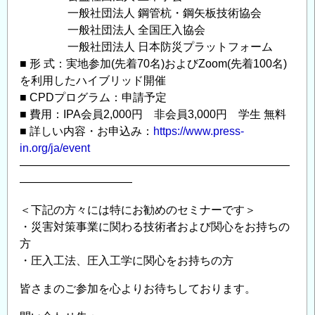
⼀般社団法⼈ 鋼管杭・鋼⽮板技術協会
⼀般社団法⼈ 全国圧⼊協会
⼀般社団法⼈ ⽇本防災プラットフォーム
■ 形 式：実地参加(先着70名)およびZoom(先着100名)
を利用したハイブリッド開催
■ CPDプログラム：申請予定
■ 費用：IPA会員2,000円 非会員3,000円 学生 無料
■ 詳しい内容・お申込み：
https://www.press-
in.org/ja/event
————————————————————————
——————————
＜下記の方々には特にお勧めのセミナーです＞
・災害対策事業に関わる技術者および関心をお持ちの
方
・圧入工法、圧入工学に関心をお持ちの方
皆さまのご参加を心よりお待ちしております。