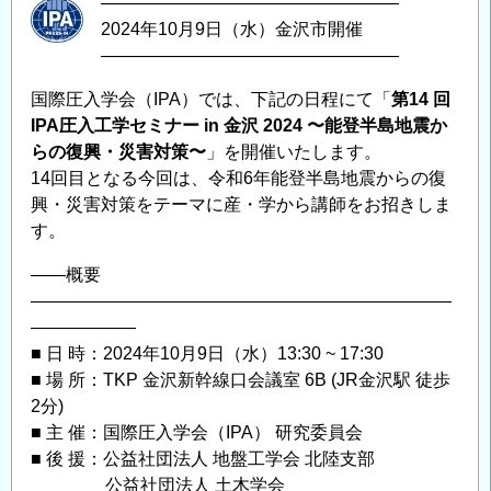
―――――――――――――――――
2024年10月9日（水）金沢市開催
―――――――――――――――――
国際圧入学会（IPA）では、下記の日程にて「
第14 回
IPA圧⼊⼯学セミナー in ⾦沢 2024 〜能登半島地震か
らの復興・災害対策〜
」を開催いたします。
14回目となる今回は、令和6年能登半島地震からの復
興・災害対策をテーマに産・学から講師をお招きしま
す。
——概要
————————————————————————
——————
■ 日 時：2024年10月9日（水）13:30 ~ 17:30
■ 場 所：TKP ⾦沢新幹線⼝会議室 6B (JR金沢駅 徒歩
2分)
■ 主 催：国際圧入学会（IPA） 研究委員会
■ 後 援：公益社団法⼈ 地盤⼯学会 北陸⽀部
公益社団法⼈ ⼟⽊学会