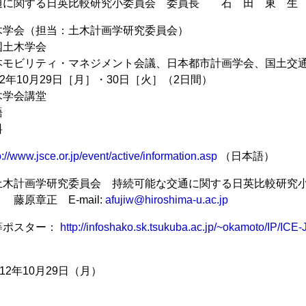
通に関する日英比較研究小委員会 委員長 石 田 東 生
木学会（担当：土木計画学研究委員会）
国土木学会
本モビリティ・マネジメント会議、日本都市計画学会、国土交
2年10月29日［月］・30日［火］（2日間）
木学会講堂
語
料
p://www.jsce.or.jp/event/active/information.asp
（日本語）
土木計画学研究委員会 持続可能な交通に関する日英比較研究
 E-mail:
afujiw@hiroshima-u.ac.jp
等ポスター：
http://infoshako.sk.tsukuba.ac.jp/~okamoto/IP/IC
12年10月29日（月）