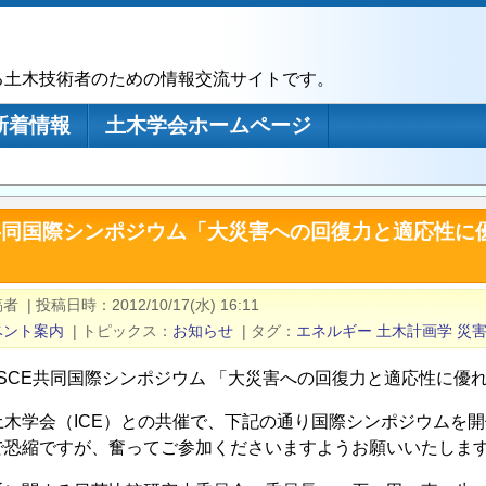
る土木技術者のための情報交流サイトです。
新着情報
土木学会ホームページ
CE共同国際シンポジウム「大災害への回復力と適応性
稿者
|
投稿日時
2012/10/17(水) 16:11
ベント案内
|
トピックス
お知らせ
|
タグ
エネルギー
土木計画学
災
-JSCE共同国際シンポジウム 「大災害への回復力と適応性に
土木学会（ICE）との共催で、下記の通り国際シンポジウムを
で恐縮ですが、奮ってご参加くださいますようお願いいたしま