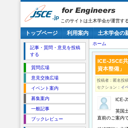
メ
イ
ン
このサイトは土木学会が運営す
コ
ン
メインナビゲーション
トップページ
利用案内
土木学会の
テ
パ
ホーム
ン
記事・質問・意見を投稿
ツ
ン
する
に
く
ICE-JS
移
セ
ず
質問広場
資本整備」
動
ク
意見交換広場
投稿者
匿名投
シ
セクション
イ
イベント案内
ョ
ン
募集案内
ICE
一般記事
英国
直前のご案内
ブックレビュー