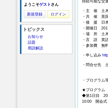
持続可能な交
ようこそ
ゲスト
さん
・主 催 土
新規登録
ログイン
・共 催 英
・後 援 日
・開催日 201
トピックス
・場 所 土
お知らせ
・言 語 英
話題
・参加費 無
用語解説
・申し込み
htt
・問合せ先 
藤原章正
・プログラム
★プログラム
◆第1日目 20
10:00 開会式