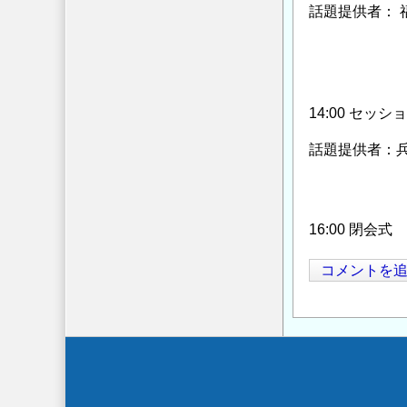
話題提供者： 
藤原章
Helena 
須永大介
14:00 セ
話題提供者：
塚田幸
藤山 
16:00 閉会式
コメントを
Secondary
menu