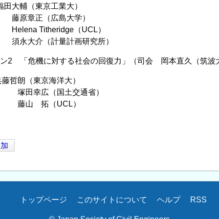
福田大輔（東京工業大）
正（広島大学）
Titheridge（UCL）
（計量計画研究所）
ッション2 「危機に対する社会の回復力」（司会 岡本直久（筑波
兵藤哲朗（東京海洋大）
広（国土交通省）
拓（UCL）
追加
トップページ
このサイトについて
ヘルプ
RSS