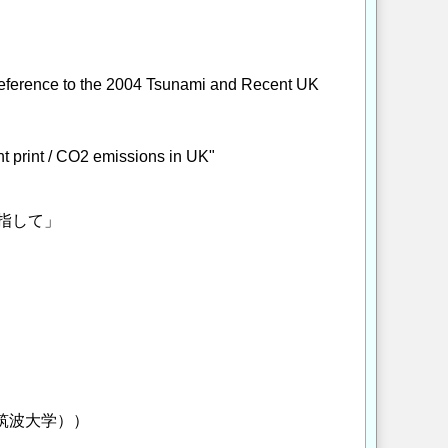
 Reference to the 2004 Tsunami and Recent UK
nt print / CO2 emissions in UK"
指して」
（筑波大学））