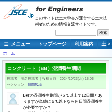
メ
イ
ン
このサイトは土木学会が運営する土木技
コ
術者のための情報交流サイトです。
ン
検
テ
索
ン
メインナビゲーション
メニュー
トップページ
利用案内
土木
>
ツ
に
パ
ホーム
移
ン
動
く
コンクリート（BB）湿潤養生期間
ず
投稿者
匿名投稿者
|
投稿日時
2024/10/23(水) 15:06
セクション
質問広場
B種の湿潤養生期間が５℃以上で12日間とあ
りますが単純に５℃以下なら何日間湿潤養生
が必要ですか？