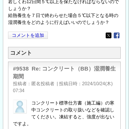
若しくわ12日間５℃以上を保たなければならないので
しょうか？
給熱養生を７日で終わらせた場合５℃以下となる時の
湿潤養生をどのように行えばいいのでしょうか？
コメントを追加
Opens in
Opens
コメント
#9538
Re: コンクリート（BB）湿潤養生
期間
投稿者
匿名投稿者
|
投稿日時
2024/10/24(木)
07:34
コンクリート標準仕方書（施工編）の寒
中コンクリートの取り扱いなどを確認し
てください。凍結すると、強度が出ない
ですよ。