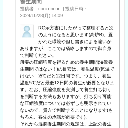
養生期間
期
ン
投稿者
conconcon
|
投稿日時
間
」
ク
2024/10/28(月) 14:09
へ
リ
の
ー
匿
RC示方書にしたがって整理すると次
返
ト
名
のようになると思います(高炉B)。置
信
（BB）
投
かれた環境や但し書きによる違いが
湿
稿
ありますが、ここでは省略しますので御自身
潤
者
で判断ください。
養
に
所要の圧縮強度を得るための養生期間(湿潤養
生
よ
生期間ではない！)の目安は、養生温度(気温で
期
る
はない！)5℃だと12日間です。つまり、養生
間
」
「
温度5℃だと最低12日間の養生が必要となりま
Re:
へ
コ
す。なお、圧縮強度を実測して養生打ち切り
の
ン
を判断する方法もありますが、打ち切り可能
返
ク
な圧縮強度については必ずしも明示されてい
信
リ
ないので、貴方で判断することになります(も
ー
ちろん、客先の承諾が必要です)。
ト
それから湿潤養生期間の規定は、上記の養生