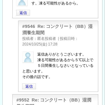
名
す。凍る可能性があるから。
投
返信
稿
者
に
#9546
Re: コンクリート（BB）湿
よ
潤養生期間
る
投稿者
匿名投稿者
|
投稿日時
「
Re:
2024/10/25(金) 17:28
コ
ン
匿
返信ありがとうございます。
ク
名
凍る可能性があるから５℃以上で
リ
投
５日間養生しなさいとなっている
ー
稿
と思います。
ト
者
その後の話です。
（BB）
に
返信
湿
よ
潤
る
養
「
Re:
#9552
Re: コンクリート（BB）湿潤
生
コ