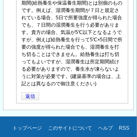
（BB）
期間(給熱養生や保温養生期間)とは別個のもの
湿
です。例えば、湿潤養生期間が７日と規定さ
潤
れている場合、5日で所要強度が得られた場合
養
でも、７日間の湿潤養生を行う必要がありま
生
す。貴方の場合、気温が5℃以下となるようで
期
すが、例えば給熱養生を行って5℃×5日間で所
間
要の強度が得られた場合でも、湿潤養生を打
」
へ
ち切ることはできません。給熱養生は打ち切
の
ってもよいですが、湿潤養生は所定期間続け
返
る必要がありますので、養生水が凍らないよ
信
うに対策が必要です。(建築基準の場合は、上
記とは異なるので御注意ください)
返信
Secondary
トップページ
このサイトについて
ヘルプ
RSS
menu