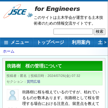
メ
イ
ン
このサイトは土木学会が運営する土木技
コ
術者のための情報交流サイトです。
ン
検
テ
索
ン
メインナビゲーション
メニュー
トップページ
利用案内
土木
>
ツ
に
パ
ホーム
移
ン
動
く
街路樹 桜の管理について
ず
投稿者
匿名
|
投稿日時
2024/07/26(金) 07:32
セクション
質問広場
街路樹に桜を植えているのですが、枯れてい
るものが数本あります。街路樹として桜を管
理する場合における注意点、留意点を教えて