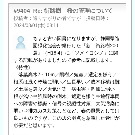
#9404
Re: 街路樹 桜の管理について
投稿者
通りすがりの者ですが
|
投稿日時
2024/08/01(木) 08:11
ちょと古い図書になりますが、静岡県造
園緑化協会が発行した『新 街路樹200
選』（H18.4）に「ソメイヨシノ」に関
する記載がありましたので参考に記載します。
《特性》
落葉高木7～10m／陽樹／短命／選定を嫌う／
根系は浅く乾燥に弱い／生長早い／成木移植は難
／土壌を選ぶ／大気汚染・病虫害・潮風に弱い
根が浅い⇒強風時の倒木、選定を嫌う⇒通行車両
への障害や標識・信号の視認性対策、大気汚染に
弱い⇒排気ガス対策などなど、春の風景としては
良いものですが、この辺の弱点を意識した管理が
必要だと思います。