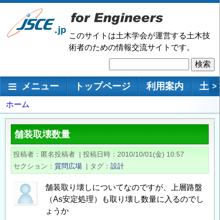
メ
イ
ン
このサイトは土木学会が運営する土木技
コ
術者のための情報交流サイトです。
ン
検
テ
索
ン
メインナビゲーション
メニュー
トップページ
利用案内
土木
>
ツ
に
パ
ホーム
移
ン
動
く
舗装取壊数量
ず
投稿者
匿名投稿者
|
投稿日時
2010/10/01(金) 10:57
セクション
質問広場
|
タグ
設計
舗装取り壊しについてなのですが、上層路盤
（As安定処理）も取り壊し数量に入るのでし
ょうか