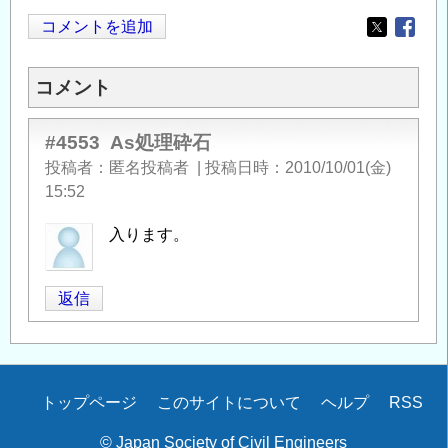
コメントを追加
Opens in
Opens
コメント
#4553
As処理砕石
投稿者
匿名投稿者
|
投稿日時
2010/10/01(金)
15:52
入ります。
返信
Secondary
トップページ
このサイトについて
ヘルプ
RSS
menu
© Japan Society of Civil Engineers