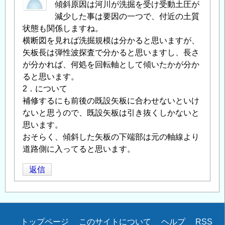
板
傾斜原因は河川が洗掘を受け受動土圧が
護
減少した事は要因の一つで、付近の土質
岸
状態も関係しますね。
の
横断図を見れば洗掘規模は分かると思いますが、
補
矢板長は弾性波探査で分かると思いますし、長さ
修
が分かれば、何処を回転軸として傾いたかが分か
方
ると思います。
法
2．について
に
補修するにも前後の既設矢板に合わせないといけ
つ
ないと思うので、既設矢板は引き抜くしかないと
い
思います。
て
」
おそらく、傾斜した矢板の下端部は元の軸線より
へ
道路側に入ってると思います。
の
返信
返
信
Secondary
トップページ
このサイトについて
ヘルプ
RSS