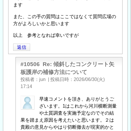
ます
また、この手の質問はここではなくて質問広場の
方がよろしいかと思います
以上 参考となれば幸いですが
返信
#10506
Re: 傾斜したコンクリート矢
板護岸の補修方法について
投稿者
jun
|
投稿日時
2026/06/30(火)
17:14
匿
早速コメントを頂き、ありがとうご
名
ざいます。1はこれから河川横断測量
投
や土質調査を実施予定なのでその結
稿
果を踏まえ原因を考えたいと思います。２は
者
貴殿の意見からやはり切断撤去が現実的かと