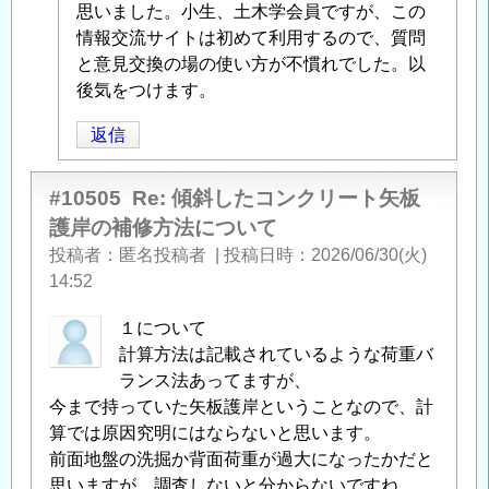
に
思いました。小生、土木学会員ですが、この
よ
情報交流サイトは初めて利用するので、質問
る
と意見交換の場の使い方が不慣れでした。以
「
後気をつけます。
Re:
傾
返信
斜
し
た
#10505
Re: 傾斜したコンクリート矢板
コ
護岸の補修方法について
ン
投稿者
匿名投稿者
|
投稿日時
2026/06/30(火)
ク
14:52
リ
ー
１について
ト
計算方法は記載されているような荷重バ
矢
ランス法あってますが、
板
今まで持っていた矢板護岸ということなので、計
護
算では原因究明にはならないと思います。
岸
前面地盤の洗掘か背面荷重が過大になったかだと
の
思いますが、調査しないと分からないですね。