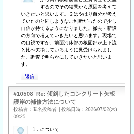
投
するのでその結果から原因を考えて
稿
いきたいと思います。２はやはり自分が考え
者
ていたのと同じようなご判断だったので少し
に
自信が持てるようになりました。撤去・新設
よ
の方向で考えていきたいと思います。現場で
る
の目視ですが、前面河床部の根固部が上下流
「
と比べ欠損しているように見受けられまし
Re:
傾
た。調査で明らかにしていきたいと思いま
斜
す。
し
返信
た
コ
ン
#10508
Re: 傾斜したコンクリート矢板
ク
護岸の補修方法について
リ
投稿者
匿名投稿者
|
投稿日時
2026/07/02(木)
ー
09:25
ト
矢
1．について