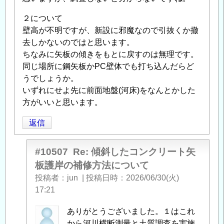
補
２について
修
壁高が不明ですが、新設に邪魔なので引抜くか撤
方
去しかないのではと思います。
法
ちなみに矢板の傾きをもとに戻すのは無理です。
に
同じ場所に鋼矢板かPC壁体でも打ち込んだらど
つ
うでしょうか。
い
いずれにせよ先に前面地盤(河床)をなんとかした
て
」
方がいいと思います。
へ
の
返信
返
信
#10507
Re: 傾斜したコンクリート矢
板護岸の補修方法について
投稿者
jun
|
投稿日時
2026/06/30(火)
17:21
匿
ありがとうございました。１はこれ
名
から河川横断測量と土質調査を実施