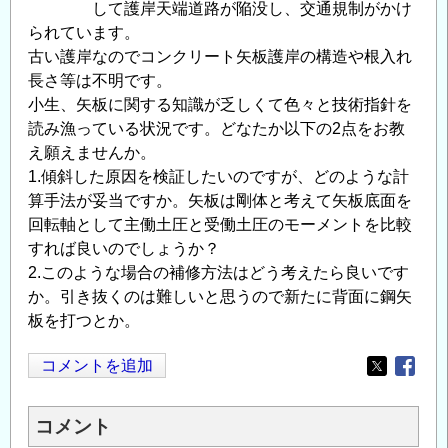
して護岸天端道路が陥没し、交通規制がかけ
られています。
古い護岸なのでコンクリート矢板護岸の構造や根入れ
長さ等は不明です。
小生、矢板に関する知識が乏しくて色々と技術指針を
読み漁っている状況です。どなたか以下の2点をお教
え願えませんか。
1.傾斜した原因を検証したいのですが、どのような計
算手法が妥当ですか。矢板は剛体と考えて矢板底面を
回転軸として主働土圧と受働土圧のモーメントを比較
すれば良いのでしょうか？
2.このような場合の補修方法はどう考えたら良いです
か。引き抜くのは難しいと思うので新たに背面に鋼矢
板を打つとか。
コメントを追加
Opens in
Opens
コメント