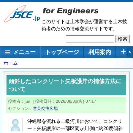
メ
イ
ン
このサイトは土木学会が運営する土木技
コ
術者のための情報交流サイトです。
ン
検
テ
索
ン
メインナビゲーション
メニュー
トップページ
利用案内
土木
>
ツ
に
パ
ホーム
移
ン
動
く
傾斜したコンクリート矢板護岸の補修方法に
ず
ついて
投稿者
jun
|
投稿日時
2026/06/30(火) 07:17
セクション
意見交換広場
沖縄県を流れる二級河川において、コンクリ
ート矢板護岸の一部区間が川側に約20度傾斜