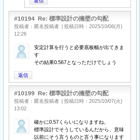
返信
者
擁
に
壁
よ
#10194
の
Re: 標準設計の擁壁の勾配
る
勾
投稿者
匿名投稿者
|
投稿日時
2025/10/06(月)
「
Re:
配
」
12:26
標
へ
安定計算を行うと必要底板幅が出てきま
準
の
す
設
返
その結果0.567となっただけでしょう
計
信
の
返信
擁
壁
#10199
の
Re: 標準設計の擁壁の勾配
勾
投稿者
匿名投稿者
|
投稿日時
2025/10/07(火)
配
」
13:02
へ
確かに0.57くらいになりますね。
の
標準設計でそうしているんだから、意味
返
以前にそう言うものと言う事になります
信