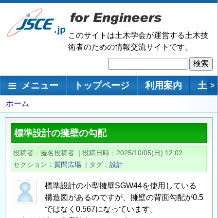
メ
イ
ン
このサイトは土木学会が運営する土木技
コ
術者のための情報交流サイトです。
ン
検
テ
索
ン
メインナビゲーション
メニュー
トップページ
利用案内
土木
>
ツ
に
パ
ホーム
移
ン
動
く
標準設計の擁壁の勾配
ず
投稿者
匿名投稿者
|
投稿日時
2025/10/05(日) 12:02
セクション
質問広場
|
タグ
設計
標準設計の小型擁壁SGW44を使用している
構造図があるのですが、擁壁の背面勾配が0.5
ではなく0.567になっています。