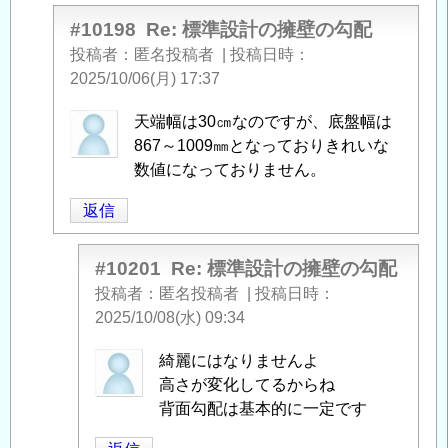
#10198
Re: 標準設計の擁壁の勾配
投稿者
匿名投稿者
|
投稿日時
2025/10/06(月) 17:37
匿
天端幅は30㎝なのですが、底盤幅は
名
867～1009㎜となっておりきれいな
投
数値になっておりません。
稿
返信
者
に
よ
#10201
Re: 標準設計の擁壁の勾配
る
投稿者
匿名投稿者
|
投稿日時
「
Re:
2025/10/08(水) 09:34
標
匿
綺麗にはなりませんよ
準
名
高さが変化してるからね
設
投
背面勾配は基本的に一定です
計
稿
の