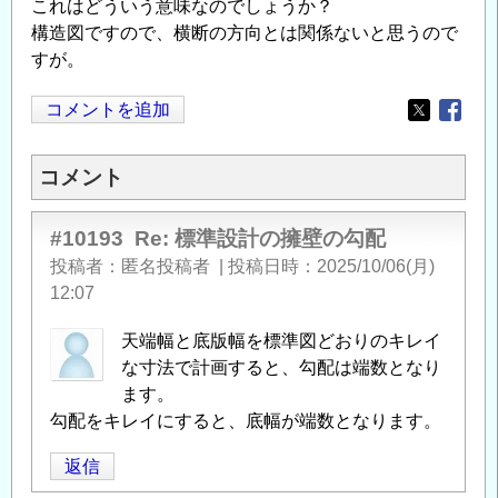
これはどういう意味なのでしょうか？
構造図ですので、横断の方向とは関係ないと思うので
すが。
コメントを追加
Opens in
Opens
コメント
#10193
Re: 標準設計の擁壁の勾配
投稿者
匿名投稿者
|
投稿日時
2025/10/06(月)
12:07
天端幅と底版幅を標準図どおりのキレイ
な寸法で計画すると、勾配は端数となり
ます。
勾配をキレイにすると、底幅が端数となります。
返信