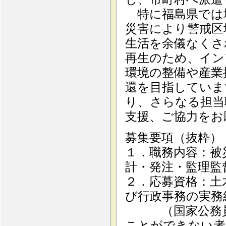
特に福島県では
災害により警戒区
生活を余儀なくさ
再生のため、イン
環境の整備や産業
還を目指していま
り、さらなる担当
支援、ご協力をお
募集要項（抜粋）
１．職務内容：被
計・発注・監理監
２．応募資格：土
び行政事務の実務
（国家公務員法
ことができない者