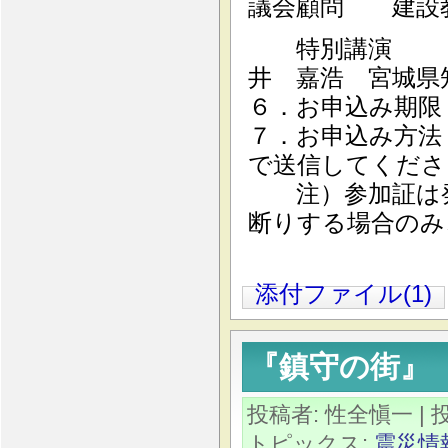
議会顧問 建設
特別講演 「
井 嘉浩 宮城県
６．お申込み期限：
７．お申込み方法
で送信してくださ
注）参加証は発
断りする場合のみ
添付ファイル(1)
『鎮守の街』
投稿者: 性全愼一
| 
トピックス:
震災情