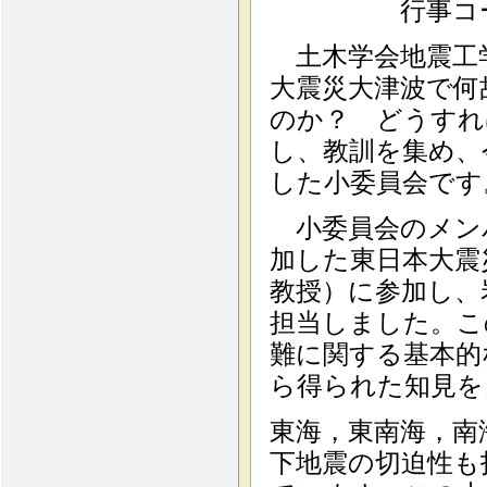
行事コード：2
土木学会地震工学
大震災大津波で何
のか？ どうすれ
し、教訓を集め、
した小委員会です
小委員会のメンバ
加した東日本大震
教授）に参加し、
担当しました。こ
難に関する基本的
ら得られた知見を
東海，東南海，南
下地震の切迫性も