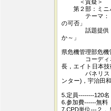
＜質疑＞
第２部：ミニパ
テーマ： 「て
の可否」
話題提供：「津
か～」
岩田
県危機管理部危機
コーディネータ
長，エイト日本技
パネリスト：柳
ンター)，宇治田和
三上卓(
5.定員--------120名
6.参加費------
7.CPD単位---２