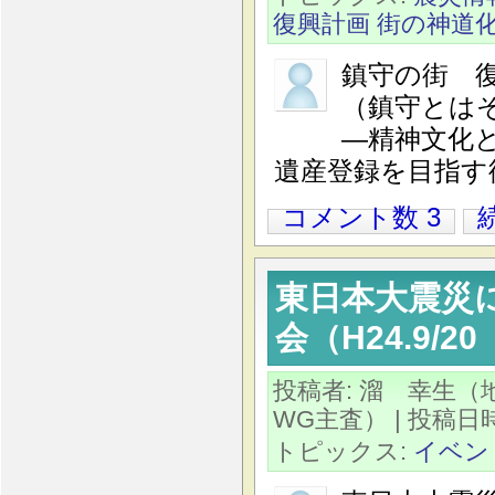
復興計画
街の神道
鎮守の街 
（鎮守とは
―精神文化
遺産登録を目指す
コメント数 3
東日本大震災
会（H24.9/
投稿者: 溜 幸生
WG主査）
| 投稿日時:
トピックス:
イベン