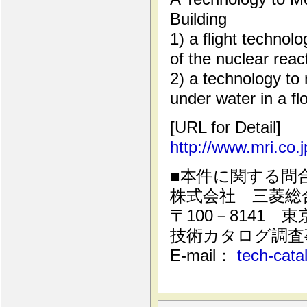
Building
1) a flight technol
of the nuclear reac
2) a technology to
under water in a fl
[URL for Detail]
http://www.mri.co.j
■本件に関する問
株式会社 三菱総
〒100－8141
技術カタログ調査
E-mail：
tech-cata