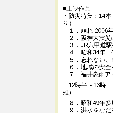
■上映作品
・防災特集：14
り）
１．崩れ 2006年
２．阪神大震災によ
３．JR六甲道駅復
４．昭和34年 伊勢
５．忘れない、東海
６．地域の安全を守
７．福井豪雨アーカ
12時半～13時
雄）
８．昭和49年多摩
９．洪水をなだ