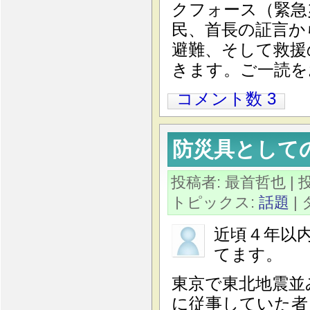
クフォース（緊急
民、首長の証言か
避難、そして救援
きます。ご一読を
コメント数 3
防災具として
投稿者: 最首哲也
| 
トピックス:
話題
|
近頃４年以
てます。
東京で東北地震並
に従事していた者