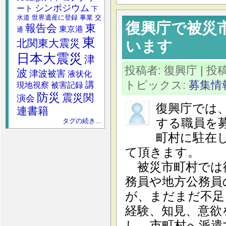
シンポジウム
ート
下
水道
世界遺産に登録
事業
交
復興庁で被災
報告会
東
東京港
通
東
北関東大震災
います
日本大震災
津
投稿者: 復興庁
| 投稿
波
津波被害
液状化
トピックス:
募集情
講
現地視察
被害記録
防災
震災関
演会
復興庁では
連書籍
する職員を
タグの続き...
町村に駐在
て頂きます。
被災市町村では
務員や地方公務員
が、まだまだ不足
経験、知見、意欲
し、市町村へ派遣