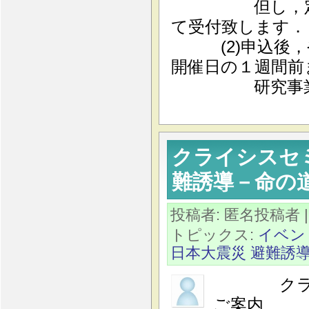
但し，定員に
て受付致します．
(2)申込後，
開催日の１週間前
研究事業課宛
クライシスセ
難誘導－命の
投稿者: 匿名投稿者
トピックス:
イベン
日本大震災
避難誘
クライシ
ご案内