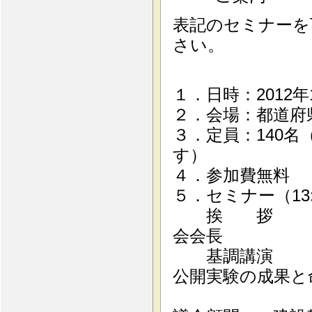
表記のセミナーを
さい。
１．日時：2012年1
２．会場：都道府県
３．定員：140
す）
４．参加費無料
５．セミナー（13:3
挨 拶 小嶋
会会長
基調講演 「突
公開実験の成果と
大野 春雄