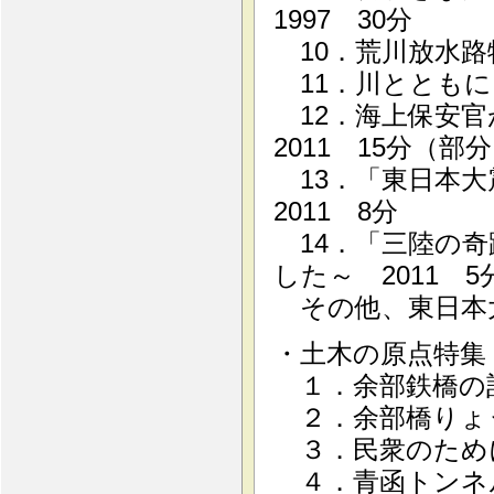
1997 30分
10．荒川放水路物
11．川とともに－
12．海上保安
2011 15分（部
13．「東日本大
2011 8分
14．「三陸の奇
した～ 2011 5
その他、東日本
・土木の原点特集
１．余部鉄橋の記憶
２．余部橋りょう 
３．民衆のために
４．青函トンネル 