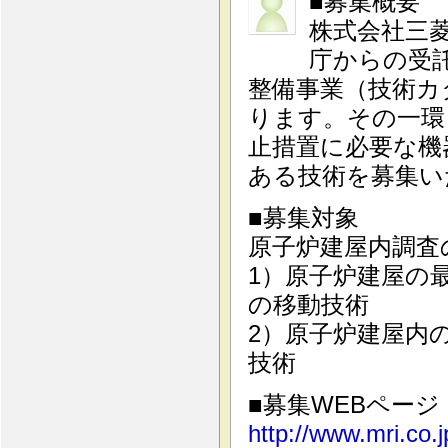
■募集概要
株式会社三
庁からの受
整備事業（技術カ
ります。その一環
止措置に必要な機
ある技術を募集い
■募集対象
原子炉建屋内調査
1）原子炉建屋の
の移動技術
2）原子炉建屋内
技術
■募集WEBペー
http://www.mri.co.j