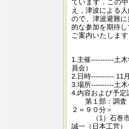
ています．この中
え，津波による人
ので、津波避難に
的な参加を期待し
ご案内いたします
1.主催------
員会）
2.日時---------
3.場所------
4.内容および予
第１部：調査・研
２＝９０分＞
（1）石巻市に
誠一（日本工営）