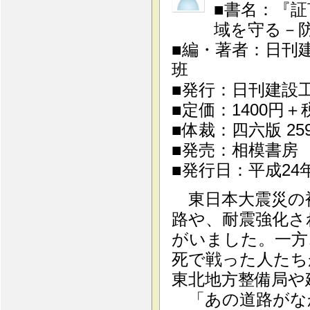
■書名：『
域を守る－
■編・著者：日刊
班
■発行：日刊建設工業
■定価：1400円＋
■体裁：四六版 25
■発売：相模書房
■発行日：平成24
東日本大震災の
路や、耐震強化さ
がいました。一方
死で戦った人たち
東北地方整備局や
「あの道路がな