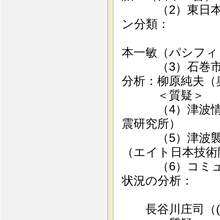
（2）東日本大
ン分類：
本一敏（パシフィ
（3）石巻市本
分析：柳原純夫（
＜質疑＞
（4）津波情報
震研究所）
（5）津波襲来
（エイト日本技術
（6）コミュニ
状況の分析：
長谷川庄司（(独