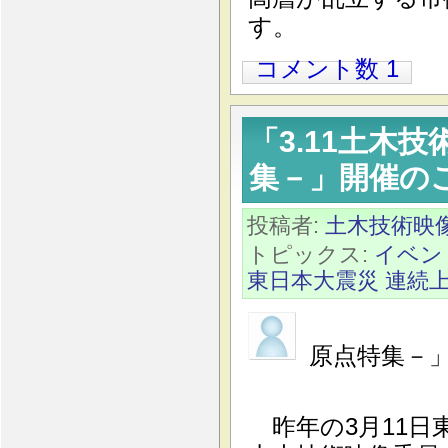
す。
コメント数 1
「3.11土木
集－」開催の
投稿者:
土木技術映
トピックス:
イベン
東日本大震災
連続
「3.1
原点特集－
開
昨年の3月11日