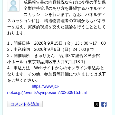
成果報告書の内容解説ならびに今後の予防保
全型維持管理のあり方を展望するパネルディ
スカッションを行います。なお、パネルディ
スカッションには、構造物管理者の立場からもパネラ
ーを迎え、実務的視点を交えた議論を行うこととして
おります。
1．開催日時：2026年9月15日（金）13：00〜17：00
2．申込締切：2026年9月6日（日）24：00まで
3．開催場所：きゅりあん 品川区立総合区民会館
小ホール（東京都品川区東大井5丁目18-1）
4．申込方法：Webサイトからのオンライン申込みと
なります。その他、参加費等詳細につきましては以下
をご覧ください。
https://www.jci-
net.or.jp/j/events/symposium/20260915.html
コメントを追加
Opens in
Opens