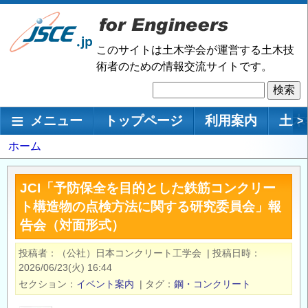
メ
イ
ン
このサイトは土木学会が運営する土木技
コ
術者のための情報交流サイトです。
ン
検
テ
索
ン
メインナビゲーション
メニュー
トップページ
利用案内
土木
>
ツ
に
パ
ホーム
移
ン
動
く
JCI「予防保全を目的とした鉄筋コンクリー
ず
ト構造物の点検方法に関する研究委員会」報
告会（対面形式）
投稿者
（公社）日本コンクリート工学会
|
投稿日時
2026/06/23(火) 16:44
セクション
イベント案内
|
タグ
鋼・コンクリート