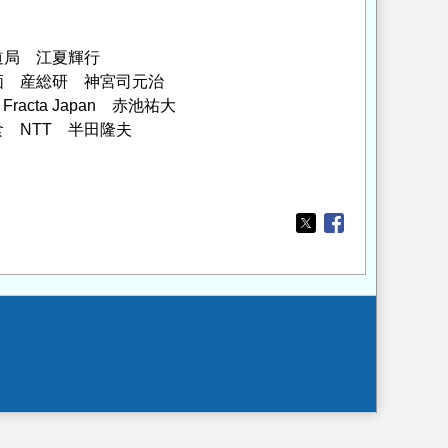
道局 江夏輝行
評価 産総研 神宮司元治
cta Japan 赤池祐大
食 NTT 半田隆夫
Opens in a new wi
Opens in a new