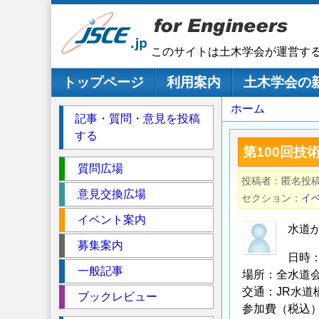
メ
イ
ン
このサイトは土木学会が運営す
コ
ン
メインナビゲーション
トップページ
利用案内
土木学会の
テ
パ
ホーム
ン
記事・質問・意見を投稿
ツ
ン
する
に
く
第100回
移
セ
ず
質問広場
動
投稿者
匿名投
ク
意見交換広場
セクション
イ
シ
イベント案内
ョ
水道
ン
募集案内
日時：
一般記事
場所：全水道会
交通：JR水道
ブックレビュー
参加費（税込）：