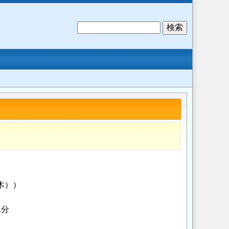
検
索
（木））
1分