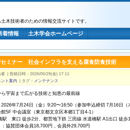
る土木技術者のための情報交流サイトです。
新着情報
土木学会ホームページ
技術セミナー 社会インフラを支える腐食防食技術
稿者
|
投稿日時
2026/05/29(金) 17:11
ベント案内
|
タグ
メンテナンス
から宇宙まで広がる技術と知恵の最前線
2026年7月24日（金）9:20〜16:50（参加申込締切 7月16日
館5F 中会議室（東京都文京区本郷1丁目4-1）
橋駅 東口 徒歩2分、都営地下鉄 三田線 水道橋駅 A1出口 徒歩
協賛団体会員18,700円，会員外29,700円