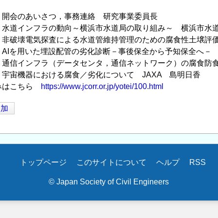
:30 開会のあいさつ，事務連絡 研究事業委員長
0:40 水道インフラの動向～横浜市水道局の取り組み～ 横浜市水
2:00 非破壊電気探査による水道管維持管理のための腐食性土壌
:10 AIを用いた埋設配管の劣化診断－事後保全から予知保全へ－ Fra
5:30 通信インフラ（データセンタ，通信ネットワーク）の腐食防
:50 宇宙機器における腐食／劣化について JAXA 島明日香
みはこちら
https://www.jcorr.or.jp/yotei/100.html
追加
トップページ
このサイトについて
ヘルプ
RSS
© Japan Society of Civil Engineers