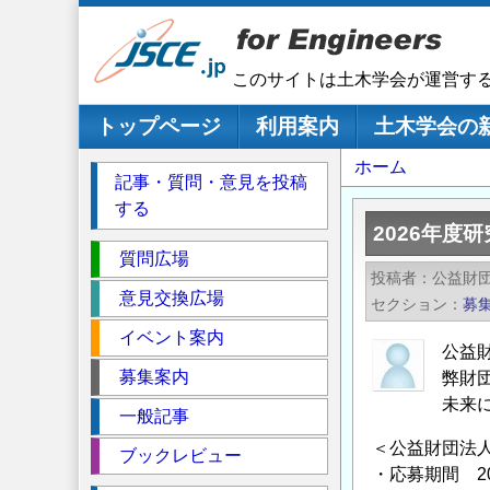
メ
イ
ン
このサイトは土木学会が運営す
コ
ン
メインナビゲーション
トップページ
利用案内
土木学会の
テ
パ
ホーム
ン
記事・質問・意見を投稿
ツ
ン
する
に
く
2026年度
移
セ
ず
質問広場
動
投稿者
公益財
ク
意見交換広場
セクション
募
シ
イベント案内
ョ
公益
ン
募集案内
弊財
未来
一般記事
＜公益財団法人
ブックレビュー
・応募期間 20