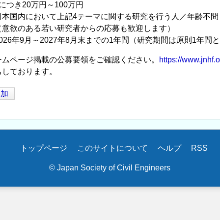
につき20万円～100万円
日本国内において上記4テーマに関する研究を行う人／年齢不問
る若い研究者からの応募も歓迎します）
026年9月～2027年8月末までの1年間（研究期間は原則1年間
ームページ掲載の公募要領をご確認ください。
https://www.jnhf.o
ちしております。
追加
トップページ
このサイトについて
ヘルプ
RSS
© Japan Society of Civil Engineers