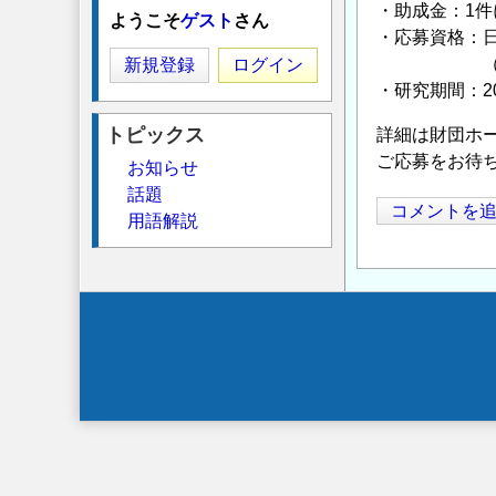
・助成金：1件
ようこそ
ゲスト
さん
・応募資格：
（意欲のあ
新規登録
ログイン
・研究期間：2
トピックス
詳細は財団ホ
ご応募をお待
お知らせ
話題
コメントを
用語解説
Secondary
menu