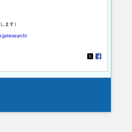
とします）
r.jp/research/
Opens in a new wi
Opens in a new