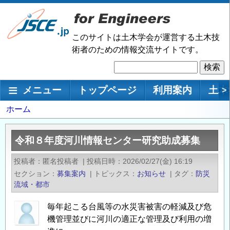
メ
イ
ン
このサイトは土木学会が運営する土木技
コ
術者のための情報交流サイトです。
ン
検
テ
索
ン
メインナビゲーション
メニュー
トップページ
利用案内
土木
>
ツ
に
パ
ホーム
移
ン
動
く
令和８年度河川情報センター研究助成募集
ず
投稿者
匿名投稿者
|
投稿日時
2026/02/27(金) 16:19
セクション
募集案内
|
トピックス
お知らせ
|
タグ
防災
流域・都市
毎年起こる台風等の水災害被害の軽減及び危
機管理並びに河川の適正な管理及び利用の増