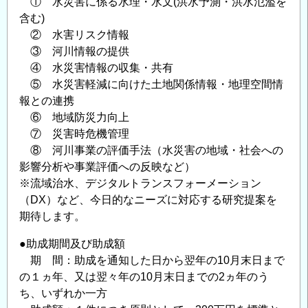
① 水災害に係る水理・水文(洪水予測・洪水氾濫を
含む)
② 水害リスク情報
③ 河川情報の提供
④ 水災害情報の収集・共有
⑤ 水災害軽減に向けた土地関係情報・地理空間情
報との連携
⑥ 地域防災力向上
⑦ 災害時危機管理
⑧ 河川事業の評価⼿法（⽔災害の地域・社会への
影響分析や事業評価への反映など）
※流域治水、デジタルトランスフォーメーション
（DX）など、今日的なニーズに対応する研究提案を
期待します。
●助成期間及び助成額
期 間：助成を通知した日から翌年の10月末日まで
の１ヵ年、又は翌々年の10月末日までの2ヵ年のう
ち、いずれか一方