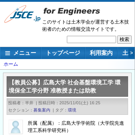
メ
イ
ン
このサイトは土木学会が運営する土木技
コ
術者のための情報交流サイトです。
ン
検
テ
索
ン
メインナビゲーション
メニュー
トップページ
利用案内
土木
>
ツ
に
パ
ホーム
移
ン
動
く
【教員公募】広島大学 社会基盤環境工学 環
ず
境保全工学分野 准教授または助教
投稿者
半井
|
投稿日時
2025/11/01(土) 16:25
セクション
募集案内
|
タグ
環境
所属（配属）：広島大学学術院（大学院先進
理工系科学研究科）