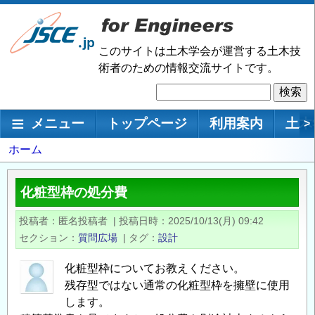
メ
イ
ン
このサイトは土木学会が運営する土木技
コ
術者のための情報交流サイトです。
ン
検
テ
索
ン
メインナビゲーション
メニュー
トップページ
利用案内
土木
>
ツ
に
パ
ホーム
移
ン
動
く
化粧型枠の処分費
ず
投稿者
匿名投稿者
|
投稿日時
2025/10/13(月) 09:42
セクション
質問広場
|
タグ
設計
化粧型枠についてお教えください。
残存型ではない通常の化粧型枠を擁壁に使用
します。