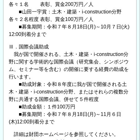
各々１名 表彰、賞金200万円／人
■山田一宇賞：土木・建築・i-construction分野
各々２名程度 表彰、賞金100万円／人
■募集期間：令和７年８月18日(月)～10月７日(火)
12:00到着分まで
Ⅲ．国際会議助成
我が国で開催される、土木・建築・i-construction分
野に関する学術的な国際会議（研究集会、シンポジウ
ム、セミナー等を含む）の開催に要する経費の助成を
行います。
■助成対象：令和８年度に我が国で開催される土
木・建築・i-construction分野、またはそれらの複数分
野に共通する国際会議、併せて５件程度
■助成金額：１件100万円
■募集期間：令和７年８月18日(月)～11月６日
(木)12:00到着分まで
詳細は財団ホームページを参照してください。