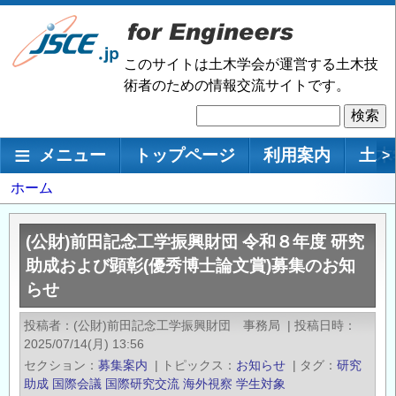
メ
イ
ン
このサイトは土木学会が運営する土木技
コ
術者のための情報交流サイトです。
ン
検
テ
索
ン
メインナビゲーション
メニュー
トップページ
利用案内
土木
>
ツ
に
パ
ホーム
移
ン
動
く
(公財)前田記念工学振興財団 令和８年度 研究
ず
助成および顕彰(優秀博士論文賞)募集のお知
らせ
投稿者
(公財)前田記念工学振興財団 事務局
|
投稿日時
2025/07/14(月) 13:56
セクション
募集案内
|
トピックス
お知らせ
|
タグ
研究
助成
国際会議
国際研究交流
海外視察
学生対象