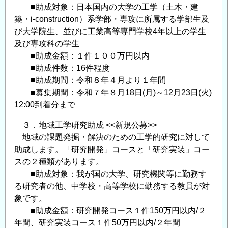
■助成対象：日本国内の大学の工学（土木・建
築・i-construction）系学部・専攻に所属する学部生及
び大学院生、並びに工業高等専門学校4年以上の学生
及び専攻科の学生
■助成金額：１件１００万円以内
■助成件数：16件程度
■助成期間：令和８年４月より１年間
■募集期間：令和７年８月18日(月)～12月23日(火)
12:00到着分まで
３．地域工学研究助成 <<新規公募>>
地域の課題発掘・解決のための工学的研究に対して
助成します。「研究開発」コースと「研究実装」コー
スの２種類があります。
■助成対象：我が国の大学、研究機関等に勤務す
る研究者の他、中学校・高等学校に勤務する教員が対
象です。
■助成金額：研究開発コース１件150万円以内/２
年間、研究実装コース１件50万円以内/２年間