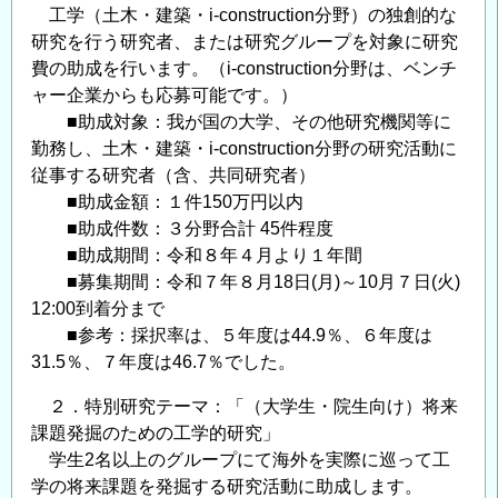
工学（土木・建築・i-construction分野）の独創的な
研究を行う研究者、または研究グループを対象に研究
費の助成を行います。（i-construction分野は、ベンチ
ャー企業からも応募可能です。）
■助成対象：我が国の大学、その他研究機関等に
勤務し、土木・建築・i-construction分野の研究活動に
従事する研究者（含、共同研究者）
■助成金額：１件150万円以内
■助成件数：３分野合計 45件程度
■助成期間：令和８年４月より１年間
■募集期間：令和７年８月18日(月)～10月７日(火)
12:00到着分まで
■参考：採択率は、５年度は44.9％、６年度は
31.5％、７年度は46.7％でした。
２．特別研究テーマ：「（大学生・院生向け）将来
課題発掘のための工学的研究」
学生2名以上のグループにて海外を実際に巡って工
学の将来課題を発掘する研究活動に助成します。