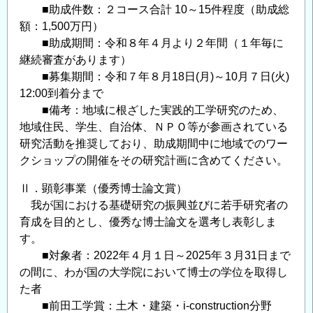
■助成件数：２コース合計 10～15件程度（助成総
額：1,500万円）
■助成期間：令和８年４月より２年間（１年毎に
継続審査があります）
■募集期間：令和７年８月18日(月)～10月７日(火)
12:00到着分まで
■備考：地域に根ざした実践的工学研究のため、
地域住民、学生、自治体、ＮＰＯ等が参画されている
研究活動を推奨しており、助成期間中に地域でのワー
クショップの開催をその研究計画に含めてください。
Ⅱ．顕彰事業（優秀博士論文賞）
我が国における基礎研究の振興並びに若手研究者の
育成を目的とし、優秀な博士論文を選考し表彰しま
す。
■対象者：2022年４月１日～2025年３月31日まで
の間に、わが国の大学院において博士の学位を取得し
た者
■前田工学賞：土木・建築・i-construction分野