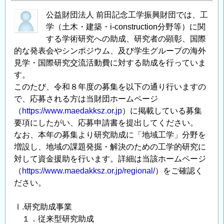
公益財団法人 前田記念工学振興財団では、工
学（土木・建築・i-construction分野等）に関
する学術研究への助成、研究者の顕彰、国際
的な発表会やシンポジウム、及び学生グループの海外
見学・国際研究交流活動費に対する助成を行っていま
す。
このたび、令和８年度の募集を以下の通り行いますの
で、応募される方は当財団ホームページ
（
https://www.maedakksz.or.jp
）に掲載している募集
要項にしたがい、応募申請書を提出してください。
なお、本年の募集より研究助成に「地域工学」分野を
増設し、地域の課題発掘・解決のための工学的研究に
対して資金援助を行います。詳細は当該ホームページ
（
https://www.maedakksz.or.jp/regional/
）をご確認く
ださい。
Ⅰ.研究助成事業
１．従来型研究助成