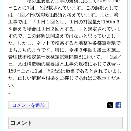
物の重要度と工事の規模に応じて20㎥～150
㎥ごとに1回」と記載されています。この解釈として
は、1回／日の試験は必須と考えています。また、湾
工事では、「１日１回とし、１日の打設量が 150ｍ３
を超える場合は１日２回とする。」と規定されていま
すので、この解釈は間違えではないと思っていまし
た。しかし、ネットで検索すると地整や各都道府県で
まちまちのようです。特に、令和３年度１級土木施工
管理技術検定第一次検定試験問題Bにおいて、「1回／
日、又は構造物の重要度と工事の規模に応じて20㎥～
150㎥ごとに1回」と記述は適当であるとされていまし
た。正しい解釈や根拠をご存じであればご教示くださ
い。
。
コメントを追加
Opens in
Opens
コメント