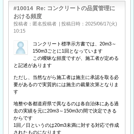
#10014
Re: コンクリートの品質管理に
おける頻度
投稿者
匿名投稿者
|
投稿日時
2025/06/17(火)
10:15
コンクリート標準示方書では、20m3～
150m3ごとに1回となっています
この曖昧な頻度ですが、施工者が定める
と記述があります
ただし、当然ながら施工者は施主に承認を取る必
要があるので実質的には施主の裁量次第となりま
す
地整や各都道府県で異なるのは各自治体にある過
去の実績を元に20m3～150m3の間で決定できる
からです
1回／日というのは20m3未満に対する対応で作成
されたものになります