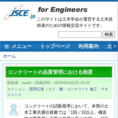
メ
イ
ン
このサイトは土木学会が運営する土木技
コ
術者のための情報交流サイトです。
ン
検
テ
索
ン
メインナビゲーション
メニュー
トップページ
利用案内
土木
>
ツ
に
パ
ホーム
移
ン
動
く
コンクリートの品質管理における頻度
ず
投稿者
naoto
|
投稿日時
2025/06/16(月) 14:03
セクション
質問広場
|
タグ
鋼・コンクリート
施工・マネ
ジメント
コンクリートの試験基準において、本県の土
木工事共通仕様書では「1回／日以上、構造