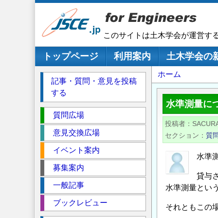
メ
イ
ン
このサイトは土木学会が運営す
コ
ン
メインナビゲーション
トップページ
利用案内
土木学会の
テ
パ
ホーム
ン
記事・質問・意見を投稿
ツ
ン
する
に
く
水準測量に
移
セ
ず
質問広場
動
投稿者
SACUR
ク
意見交換広場
セクション
質
シ
イベント案内
ョ
水準
ン
募集案内
貸与
一般記事
水準測量とい
ブックレビュー
それともこの