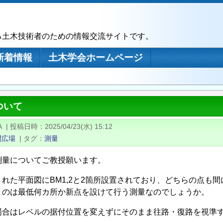
る土木技術者のための情報交流サイトです。
新着情報
土木学会ホームページ
ついて
A
|
投稿日時
2025/04/23(水) 15:12
問広場
|
タグ
測量
測量についてご教授願います。
された平面図にBM1,2と2箇所設置されており、どちらの点も
うのは最低何カ所か新点を設けて行う測量なのでしょうか。
場合はレベルの据付位置を変えずにそのまま往路・復路を視準