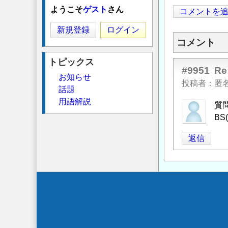
ようこそ
ゲスト
さん
コメントを
新規登録
ログイン
コメント
トピックス
#9951
R
お知らせ
投稿者
匿
話題
用語解説
質
B
返信
Secondary
menu