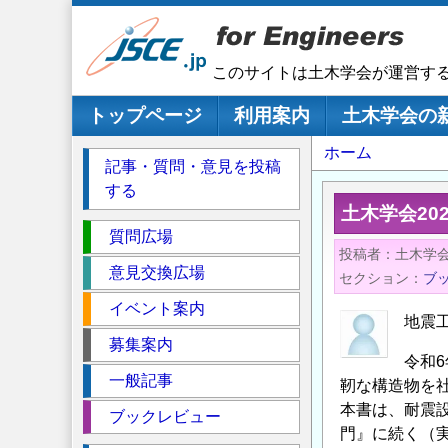
メ
イ
ン
このサイトは土木学会が運営す
コ
ン
メインナビゲーション
トップページ
利用案内
土木学会の
テ
パ
ホーム
ン
記事・質問・意見を投稿
ツ
ン
する
に
く
土木学会20
移
セ
ず
質問広場
動
投稿者
土木学
ク
意見交換広場
セクション
ブ
シ
イベント案内
ョ
地震
ン
募集案内
令和
一般記事
靭な構造物を
本書は、耐震
ブックレビュー
門』に続く（