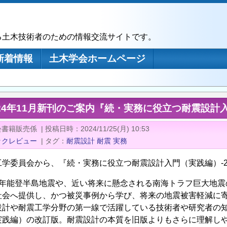
る土木技術者のための情報交流サイトです。
新着情報
土木学会ホームページ
24年11月新刊のご案内『続・実務に役立つ耐震設計入
会書籍販売係
|
投稿日時
2024/11/25(月) 10:53
ックレビュー
|
タグ
耐震設計
耐震
実務
工学委員会から、『続・実務に役立つ耐震設計入門（実践編）-2
6年能登半島地震や、近い将来に懸念される南海トラフ巨大地震
社会へ提供し、かつ被災事例から学び、将来の地震被害軽減に
設計や耐震工学分野の第一線で活躍している技術者や研究者の
実践編）の改訂版。耐震設計の本質を旧版よりもさらに理解し