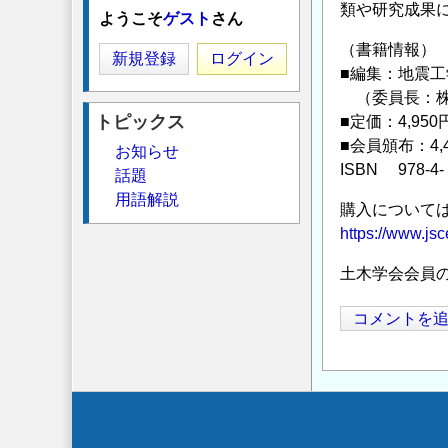
類や研究成果
ようこそ
ゲスト
さん
（書籍情報）
新規登録
ログイン
■編集：地震
（委員長：株
トピックス
■定価：4,950
■会員頒布：4,
お知らせ
ISBN 978-4- 
話題
用語解説
購入について
https://www.jsc
土木学会会員
コメントを
Secondary