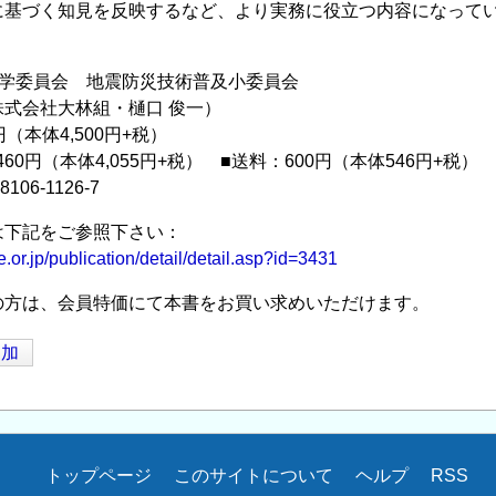
に基づく知見を反映するなど、より実務に役立つ内容になって
工学委員会 地震防災技術普及小委員会
式会社大林組・樋口 俊一）
円（本体4,500円+税）
460円（本体4,055円+税） ■送料：600円（本体546円+税）
8106-1126-7
は下記をご参照下さい：
e.or.jp/publication/detail/detail.asp?id=3431
の方は、会員特価にて本書をお買い求めいただけます。
追加
トップページ
このサイトについて
ヘルプ
RSS