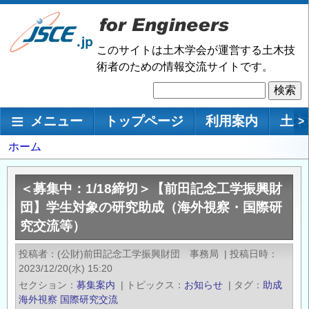
メ
イ
ン
このサイトは土木学会が運営する土木技
コ
術者のための情報交流サイトです。
ン
検
テ
索
ン
メインナビゲーション
メニュー
トップページ
利用案内
土木
>
ツ
に
パ
ホーム
移
ン
動
く
＜募集中：1/18締切＞【前田記念工学振興財
ず
団】学生対象の研究助成（海外視察・国際研
究交流等）
投稿者
(公財)前田記念工学振興財団 事務局
|
投稿日時
2023/12/20(水) 15:20
セクション
募集案内
|
トピックス
お知らせ
|
タグ
助成
海外視察
国際研究交流