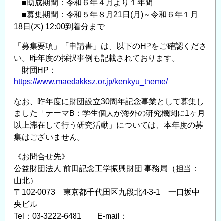
■助成期間：令和６年４月より１年間
■募集期間：令和５年８月21日(月)～令和６年１月
18日(木) 12:00到着分まで
「募集要項」「申請書」は、以下のHPをご確認くださ
い。昨年度の採択事例も記載されております。
財団HP：
https://www.maedakksz.or.jp/kenkyu_theme/
なお、昨年度に財団設立30周年記念事業として募集し
ました「テーマB：学生個人が海外の研究機関に1ヶ月
以上滞在して行う研究活動」については、本年度の募
集はございません。
《お問合せ先》
公益財団法人 前田記念工学振興財団 事務局（担当：
山北）
〒102-0073 東京都千代田区九段北4-3-1 一口坂中
央ビル
Tel：03-3222-6481 E-mail：