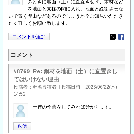
のときに地面（土）に直置きせず、木材など
を地面と支柱の間に入れ、地面と緩衝させな
いで置く理由などあるのでしょうか？ご知見いただき
たく宜しくお願い致します。
コメントを追加
Opens in
Opens
コメント
#8769
Re: 鋼材を地面（土）に直置きし
てはいけない理由
投稿者
匿名投稿者
|
投稿日時
2023/06/22(木)
14:52
一連の作業をしてみれば分かります。
返信