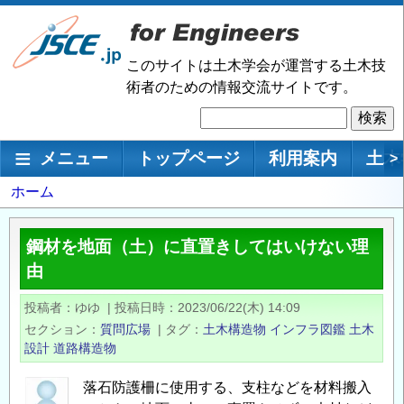
メ
イ
ン
このサイトは土木学会が運営する土木技
コ
術者のための情報交流サイトです。
ン
検
テ
索
ン
メインナビゲーション
メニュー
トップページ
利用案内
土木
>
ツ
に
パ
ホーム
移
ン
動
く
鋼材を地面（土）に直置きしてはいけない理
ず
由
投稿者
ゆゆ
|
投稿日時
2023/06/22(木) 14:09
セクション
質問広場
|
タグ
土木構造物
インフラ図鑑
土木
設計
道路構造物
落石防護柵に使用する、支柱などを材料搬入