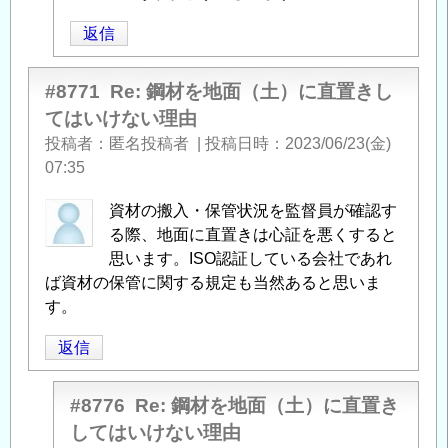
稿
返信
者
に
よ
#8771
Re: 鋼材を地面（土）に直置きし
る
てはいけない理由
「
Re:
投稿者
匿名投稿者
|
投稿日時
2023/06/23(金)
鋼
07:35
材
を
資材の搬入・保管状況を監督員が確認す
地
る際、地面に直置きは心証を悪くすると
面
思います。ISO認証している会社であれ
（土）
ば資材の保管に関する規定も当然あると思いま
に
す。
直
返信
置
き
し
#8776
Re: 鋼材を地面（土）に直置き
て
してはいけない理由