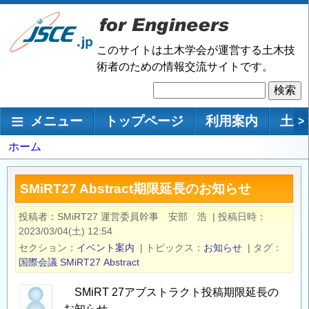
メ
イ
ン
このサイトは土木学会が運営する土木技
コ
術者のための情報交流サイトです。
ン
検
テ
索
ン
メインナビゲーション
メニュー
トップページ
利用案内
土木
>
ツ
に
パ
ホーム
移
ン
動
く
SMiRT27 Abstract期限延長のお知らせ
ず
投稿者
SMiRT27 運営委員幹事 安部 浩
|
投稿日時
2023/03/04(土) 12:54
セクション
イベント案内
|
トピックス
お知らせ
|
タグ
国際会議
SMiRT27
Abstract
SMiRT 27アブストラクト投稿期限延長の
お知らせ