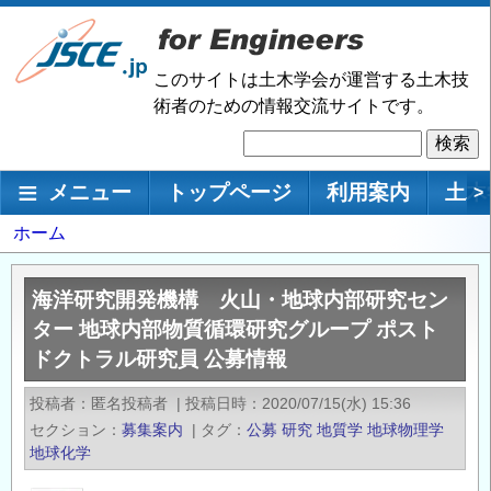
メ
イ
ン
このサイトは土木学会が運営する土木技
コ
術者のための情報交流サイトです。
ン
検
テ
索
ン
メインナビゲーション
メニュー
トップページ
利用案内
土木
>
ツ
に
パ
ホーム
移
ン
動
く
海洋研究開発機構 火山・地球内部研究セン
ず
ター 地球内部物質循環研究グループ ポスト
ドクトラル研究員 公募情報
投稿者
匿名投稿者
|
投稿日時
2020/07/15(水) 15:36
セクション
募集案内
|
タグ
公募
研究
地質学
地球物理学
地球化学