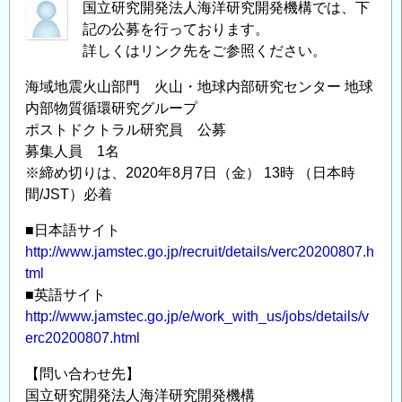
国立研究開発法人海洋研究開発機構では、下
記の公募を行っております。
詳しくはリンク先をご参照ください。
海域地震火山部門 火山・地球内部研究センター 地球
内部物質循環研究グループ
ポストドクトラル研究員 公募
募集人員 1名
※締め切りは、2020年8月7日（金） 13時 （日本時
間/JST）必着
■日本語サイト
http://www.jamstec.go.jp/recruit/details/verc20200807.h
tml
■英語サイト
http://www.jamstec.go.jp/e/work_with_us/jobs/details/v
erc20200807.html
【問い合わせ先】
国立研究開発法人海洋研究開発機構