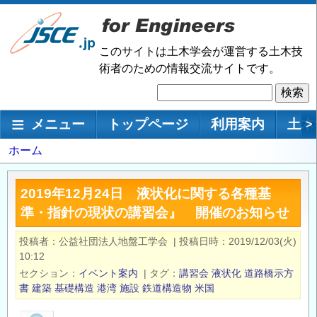
メ
イ
ン
このサイトは土木学会が運営する土木技
コ
術者のための情報交流サイトです。
ン
検
テ
索
ン
メインナビゲーション
メニュー
トップページ
利用案内
土木
>
ツ
に
パ
ホーム
移
ン
動
く
2019年12月24日 液状化に関する各種基
ず
準・指針の現状の講習会』 開催のお知らせ
投稿者
公益社団法人地盤工学会
|
投稿日時
2019/12/03(火)
10:12
セクション
イベント案内
|
タグ
講習会
液状化
道路橋示方
書
建築
基礎構造
港湾
施設
鉄道構造物
米国