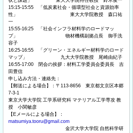
状と課題」 東大大学院特任教授 鈴木俊一
15:15-15:55 「低炭素社会・循環型社会と資源効率
性」 東大大学院教授 森口祐
一
15:55-16:25 「社会インフラ材料学のロードマッ
プ」 物材機構副拠点長 御手洗
容子
16:25-16:55 「グリーン・エネルギー材料学のロード
マップ」 九大大学院教授 尾崎由紀子
16:55-17:00 閉会の挨拶：材料工学委員会委員長 吉
田豊信
申し込み方法・連絡先：
【郵送による場合】：〒113-8656 東京都文京区本郷
7-3-1
東京大学大学院 工学系研究科 マテリアル工学専攻 教
授 小関敏彦
【Eメールによる場合】：
matsumiya.tooru@gmail.com
金沢大学大学院 自然科学研