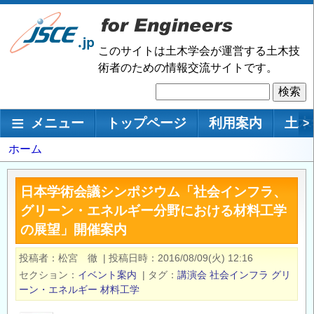
メ
イ
ン
このサイトは土木学会が運営する土木技
コ
術者のための情報交流サイトです。
ン
検
テ
索
ン
メインナビゲーション
メニュー
トップページ
利用案内
土木
>
ツ
に
パ
ホーム
移
ン
動
く
日本学術会議シンポジウム「社会インフラ、
ず
グリーン・エネルギー分野における材料工学
の展望」開催案内
投稿者
松宮 徹
|
投稿日時
2016/08/09(火) 12:16
セクション
イベント案内
|
タグ
講演会
社会インフラ
グリ
ーン・エネルギー
材料工学