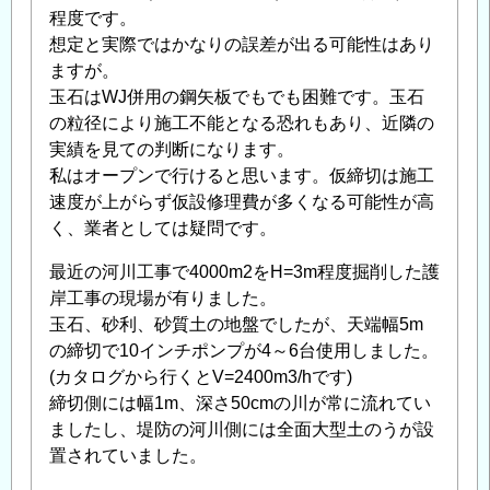
程度です。
想定と実際ではかなりの誤差が出る可能性はあり
ますが。
玉石はWJ併用の鋼矢板でもでも困難です。玉石
の粒径により施工不能となる恐れもあり、近隣の
実績を見ての判断になります。
私はオープンで行けると思います。仮締切は施工
速度が上がらず仮設修理費が多くなる可能性が高
く、業者としては疑問です。
最近の河川工事で4000m2をH=3m程度掘削した護
岸工事の現場が有りました。
玉石、砂利、砂質土の地盤でしたが、天端幅5m
の締切で10インチポンプが4～6台使用しました。
(カタログから行くとV=2400m3/hです)
締切側には幅1m、深さ50cmの川が常に流れてい
ましたし、堤防の河川側には全面大型土のうが設
置されていました。