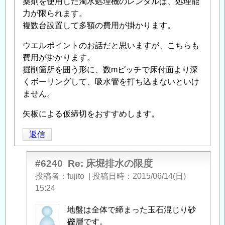
薬剤を使用した濁水処理機のレンタルは、処理能
力が限られます。
複数台設置して多額の費用が掛かります。
ウエルポイントのお話だと思いますが、こちらも
費用が掛かります。
掘削箇所を囲う形に、数mピッチで床付面より深
くボーリングして、吸水管を打ち込まないといけ
ません。
矢板による仮締切をおすすめします。
返信
#6240
Re: 床堀排水の限度
投稿者
fujito
|
投稿日時
2015/06/14(日)
15:24
匿
地盤は全体で締まった玉石混じり砂
名
礫層です。