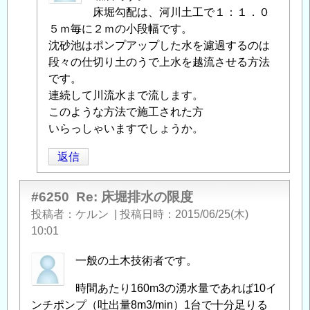
投
床堀勾配は、河川土工で１：１．０
稿
５ｍ毎に２ｍの小段幅です。
者
沈砂池はポンプアップした水を濾過するのは
に
段々の仕切り土のうで上水を越流させる方法
よ
です。
る
連続して川流水まで流します。
「
このような方法で施工された方
Re:
床
いらっしゃいますでしょうか。
堀
返信
排
水
の
#6250
Re: 床堀排水の限度
限
投稿者
ケルン
|
投稿日時
2015/06/25(木)
度
」
10:01
へ
一般の土木技術者です。
の
返
時間あたり160m3の湧水量であれば10イ
信
ンチポンプ（吐出量8m3/min）1台で十分足りる