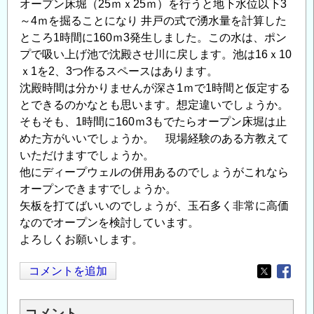
オープン床堀（25ｍｘ25ｍ）を行うと地下水位以下3
～4ｍを掘ることになり 井戸の式で湧水量を計算した
ところ1時間に160ｍ3発生しました。この水は、ポン
プで吸い上げ池で沈殿させ川に戻します。池は16ｘ10
ｘ1を2、3つ作るスペースはあります。
沈殿時間は分かりませんが深さ1ｍで1時間と仮定する
とできるのかなとも思います。想定違いでしょうか。
そもそも、1時間に160ｍ3もでたらオープン床堀は止
めた方がいいでしょうか。 現場経験のある方教えて
いただけますでしょうか。
他にディープウェルの併用あるのでしょうがこれなら
オープンできますでしょうか。
矢板を打てばいいのでしょうが、玉石多く非常に高価
なのでオープンを検討しています。
よろしくお願いします。
コメントを追加
Opens in
Opens
コメント