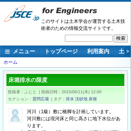
メ
イ
ン
このサイトは土木学会が運営する土木技
コ
術者のための情報交流サイトです。
ン
検
テ
索
ン
メインナビゲーション
メニュー
トップページ
利用案内
土木
>
ツ
に
パ
ホーム
移
ン
動
く
床堀排水の限度
ず
投稿者
ふじと
|
投稿日時
2015/06/11(木) 12:00
セクション
質問広場
|
タグ
排水
沈砂池
床堀
河川（1級）敷に橋脚を計画しています。
河川敷には現河床と同じ高さに地下水位があ
ります。