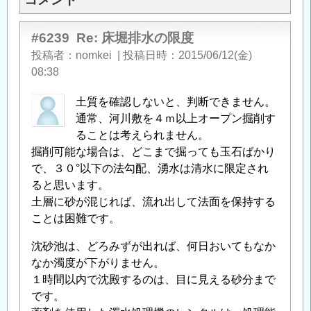
#6239
Re: 床堀排水の限度
投稿者
nomkei
|
投稿日時
2015/06/12(金)
08:38
土質を確認しないと、判断できません。
通常、河川敷を４ｍ以上オープン掘削す
ることは考えられません。
掘削可能な場合は、どこまで掘っても玉石ばかり
で、３０°以下の法勾配、湧水は清水に限定され
ると思います。
土層に砂が混じれば、流れ出して法面を保持する
ことは困難です。
沈砂池は、どろみずが出れば、何日おいてもなか
なか濁度が下がりません。
１時間以内で沈殿するのは、目に見える砂分まで
です。