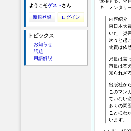
登場する、東
ようこそ
ゲスト
さん
キュメンタリ
新規登録
ログイン
内容紹介
東日本大
いた「災害
トピックス
次々と起
お知らせ
物資は依
話題
用語解説
局長は言っ
市長は答
知られざ
出版社か
このマン
ていない
多くの問
ごとにわ
います。