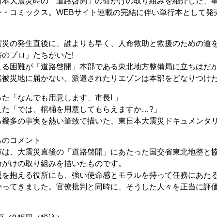
日本大震災時の「道路啓開」の命がけの取り組みを紹介した、
ー・コミックス。WEBサイト連載の完結に伴い単行本として発
震災の発生直後に、誰よりも早く、人命救助と救援のための道
のプロ」たちがいた!
こる困難が「道路啓開」本部である東北地方整備局に立ちはだ
然被災地に届かない。派遣されたリエゾンは本部をどなりつけ
た「なんでも用意します、市長! 」
えた「では、棺桶を用意してもらえますか…?」
る幾多の事実を熱い筆致で描いた、東日本大震災ドキュメンタ
らのコメント
ガは、大震災直後の「道路啓開」にあたった国交省東北地整と
命がけの取り組みを描いたものです。
題を抱える役所にも、強い使命感とモラルを持って任務にあた
かってきました。官僚批判と同時に、そうした人々を正当に評