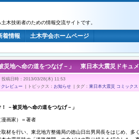
る土木技術者のための情報交流サイトです。
新着情報
土木学会ホームページ
－被災地へ命の道をつなげ－」 東日本大震災ドキュ
|
投稿日時
2013/03/28(木) 11:53
ックレビュー
|
トピックス
お知らせ
|
タグ
東日本大震災
コミックス
け！ －被災地へ命の道をつなげ－」
（漫画家）＝著者
な取材を行い、東北地方整備局の徳山日出男局長をはじめ、多