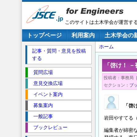
メ
イ
ン
このサイトは土木学会が運営す
コ
ン
メインナビゲーション
トップページ
利用案内
土木学会の
テ
パ
ホーム
ン
記事・質問・意見を投稿
ツ
ン
する
に
く
「啓け！ 
移
セ
ず
質問広場
動
投稿者
事務局
ク
意見交換広場
セクション
ブ
シ
イベント案内
ョ
ン
募集案内
「啓
一般記事
岩田やすてる
ブックレビュー
編集者が綿密