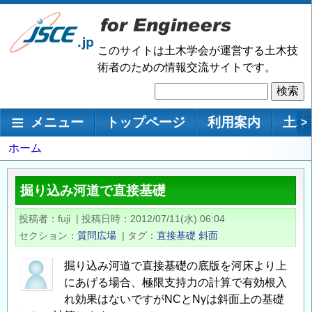
メ
イ
ン
このサイトは土木学会が運営する土木技
コ
術者のための情報交流サイトです。
ン
検
テ
索
ン
メインナビゲーション
メニュー
トップページ
利用案内
土木
>
ツ
に
パ
ホーム
移
ン
動
く
掘り込み河道で直接基礎
ず
投稿者
fuji
|
投稿日時
2012/07/11(水) 06:04
セクション
質問広場
|
タグ
直接基礎
斜面
掘り込み河道で直接基礎の底版を河床より上
にあげる場合、極限支持力の計算で有効根入
れ効果はないですがNCとNγは斜面上の基礎