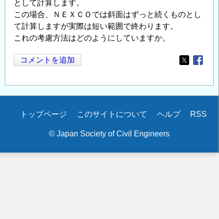
として計算します。
この場合、ＮＥＸＣＯでは斜面はずっと続くものとし
て計算しますが実際は短い範囲で終わります。
これの考慮方法はどのようにしていますか。
コメントを追加
Opens in
Opens
Secondary
トップページ
このサイトについて
ヘルプ
RSS
menu
© Japan Society of Civil Engineers