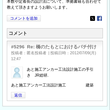
本数や定着長の設計法について、準拠書籍も合わせて
教えて頂きますようお願いします。
コメントを追加
Opens in
Opens
コメント
#5296
Re: 橋のたもとにおけるバチ付け
投稿者
匿名投稿者
|
投稿日時
2012/07/09(月)
12:47
あと施工アンカー工法設計施工の手引
き JR総研.
あと施工アンカー工法設計施工 建築
返信