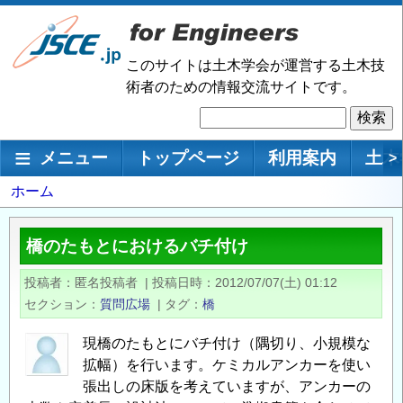
メ
イ
ン
このサイトは土木学会が運営する土木技
コ
術者のための情報交流サイトです。
ン
検
テ
索
ン
メインナビゲーション
メニュー
トップページ
利用案内
土木
>
ツ
に
パ
ホーム
移
ン
動
く
橋のたもとにおけるバチ付け
ず
投稿者
匿名投稿者
|
投稿日時
2012/07/07(土) 01:12
セクション
質問広場
|
タグ
橋
現橋のたもとにバチ付け（隅切り、小規模な
拡幅）を行います。ケミカルアンカーを使い
張出しの床版を考えていますが、アンカーの