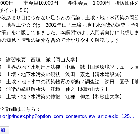
,000円 非会員10,000円 学生会員 1,000円 後援団
ポイント:5.0】
普段あまり目につかない足もとの汚染，土壌・地下水汚染の問
。地盤工学会では，2002年に『土壌・地下水汚染の調査・予
対策』を出版してきました。本講習では，入門者向けに出版し
新の知見・情報の紹介を含めて分かりやすく解説します。
】
0 : 50 講習概要 西垣 誠【岡山大学】
11 : 50 世界の地下水利用と法律 中島 誠【国際環境ソリュー
13 : 40 土壌・地下水汚染の現状 浅田 素之【清水建設㈱】
～14 : 50 土壌・地下水中の汚染物質の挙動／調査法 深田 園
16 : 00 汚染の挙動解析法 江種 伸之【和歌山大学】
17 : 10 土壌・地下水汚染の修復 江種 伸之【和歌山大学】
など詳細はこちら：
an.or.jp/index.php?option=com_content&view=article&id=125…
追加