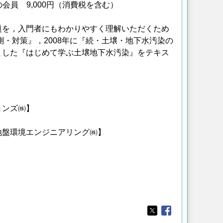
体の会員 9,000円（消費税を含む）
題を，入門者にもわかりやすく理解いただくため
測・対策』，2008年に『続・土壌・地下水汚染の
ました『はじめて学ぶ土壌地下水汚染』をテキス
ションズ㈱】
子【地盤環境エンジニアリング㈱】
Opens in a new wi
Opens in a new