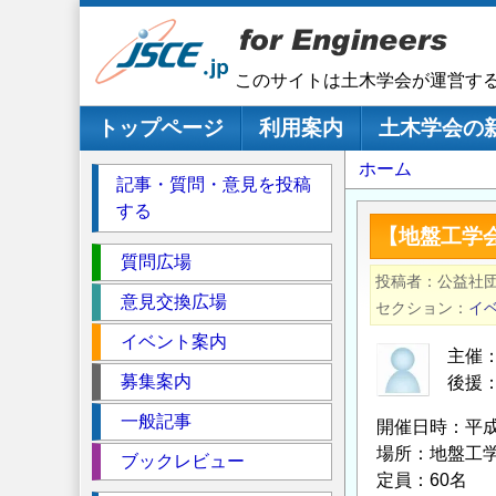
メ
イ
ン
このサイトは土木学会が運営す
コ
ン
メインナビゲーション
トップページ
利用案内
土木学会の
テ
パ
ホーム
ン
記事・質問・意見を投稿
ツ
ン
する
に
く
【地盤工学
移
セ
ず
質問広場
動
投稿者
公益社
ク
意見交換広場
セクション
イ
シ
イベント案内
ョ
主催
ン
募集案内
後援：
一般記事
開催日時：平成
場所：地盤工学会 
ブックレビュー
定員：60名