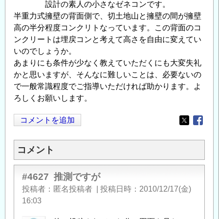
設計の素人の小さなゼネコンです。
半重力式擁壁の背面側で、切土地山と擁壁の間が擁壁
高の半分程度コンクリトなっています。この背面のコ
ンクリートは埋戻コンと考えて高さを自由に変えてい
いのでしょうか。
あまりにも条件が少なく教えていただくにも大変失礼
かと思いますが、そんなに難しいことは、必要ないの
で一般常識程度でご指導いただければ助かります。よ
ろしくお願いします。
コメントを追加
Opens in
Opens
コメント
#4627
推測ですが
投稿者
匿名投稿者
|
投稿日時
2010/12/17(金)
16:03