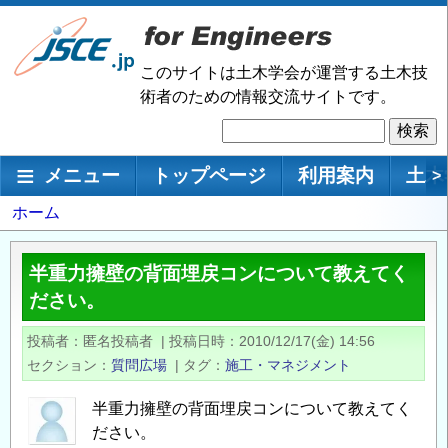
メ
イ
ン
このサイトは土木学会が運営する土木技
コ
術者のための情報交流サイトです。
ン
検
テ
索
ン
メインナビゲーション
メニュー
トップページ
利用案内
土木
>
ツ
に
パ
ホーム
移
ン
動
く
半重力擁壁の背面埋戻コンについて教えてく
ず
ださい。
投稿者
匿名投稿者
|
投稿日時
2010/12/17(金) 14:56
セクション
質問広場
|
タグ
施工・マネジメント
半重力擁壁の背面埋戻コンについて教えてく
ださい。