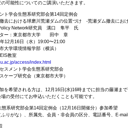
査の可能性についてのご講演いただきます。
ント学会生態系研究部会第14回定例会
撤去における球磨川荒瀬ダムの位置づけ -荒瀬ダム撤去におけ
 Policy Network研究員 溝口 隼平 氏
ーター：東京都市大学 田中 章
12月16日（水）19:00〜21:00
都市大学環境情報学部（横浜）
EIS教室
cu.ac.jp/access/index.html
アセスメント学会生態系研究部会
ドスケープ研究会（東京都市大学）
加を希望される方は、12月16日(水)16時までに担当の藤瀬
会場の受付にてお申込いただくことも可能です。
A生態系研究部会第14回定例会（12月16日開催分）参加希望
ふりがな）、所属先、会員・非会員の区分、電話番号、E-mai
昭