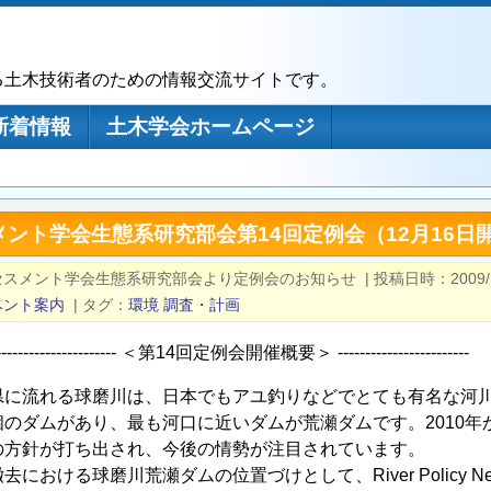
る土木技術者のための情報交流サイトです。
新着情報
土木学会ホームページ
ント学会生態系研究部会第14回定例会（12月16日
セスメント学会生態系研究部会より定例会のお知らせ
|
投稿日時
2009/
ベント案内
|
タグ
環境
調査・計画
------------------------ ＜第14回定例会開催概要＞ ------------------------
県に流れる球磨川は、日本でもアユ釣りなどでとても有名な河
個のダムがあり、最も河口に近いダムが荒瀬ダムです。2010
の方針が打ち出され、今後の情勢が注目されています。
における球磨川荒瀬ダムの位置づけとして、River Policy 