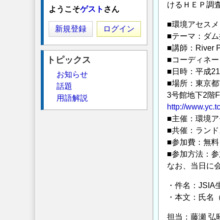
けるＨＥＰ調
ようこそ
ゲスト
さん
■環境アセスメ
新規登録
ログイン
■テーマ：ダム
■講師：River
トピックス
■コーディネ
■日時：平成21年
お知らせ
■場所：東京
話題
3号館地下2階F
用語解説
http://www.yc.t
■主催：環境
■共催：ラン
■参加費：無料
■参加方法：参
なお、当日に
・件名：JSI
・本文：氏名（
担当：藤瀬 弘