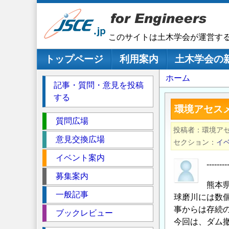
メ
イ
ン
このサイトは土木学会が運営す
コ
ン
メインナビゲーション
トップページ
利用案内
土木学会の
テ
パ
ホーム
ン
記事・質問・意見を投稿
ツ
ン
する
に
く
環境アセスメ
移
セ
ず
質問広場
動
投稿者
環境ア
ク
意見交換広場
セクション
イ
シ
イベント案内
ョ
------
ン
募集案内
熊本
一般記事
球磨川には数
事からは存続
ブックレビュー
今回は、ダム撤去