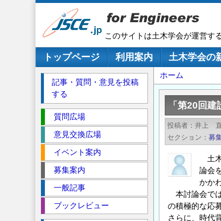
メ
イ
ン
このサイトは土木学会が運営す
コ
ン
メインナビゲーション
トップページ
利用案内
土木学会の
テ
パ
ホーム
ン
記事・質問・意見を投稿
ツ
ン
する
に
く
「第20回
移
セ
ず
質問広場
動
投稿者
井上 
ク
意見交換広場
セクション
募
シ
イベント案内
ョ
土木
ン
募集案内
論会
かか
一般記事
本討論会では
ブックレビュー
の積極的な応
さらに、時代