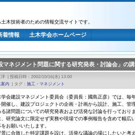
る土木技術者のための情報交流サイトです。
新着情報
土木学会ホームページ
建設マネジメント問題に関する研究発表・討論会」の講
直洋
|
投稿日時
2002/10/16(水) 13:00
集案内
|
タグ
施工・マネジメント
学会建設マネジメント委員会（委員長：國島正彦）では、毎年
を開催し、建設プロジェクトの企画・計画から設計、施工、管
わる諸問題についての研究発表および活発な討論を行っており
、研究論文に限定せず実務や現場での事例報告を含めて幅広い
募をお願いいたします。
背景に合致した特定課題を設け、活発な議論の場にしたいと考