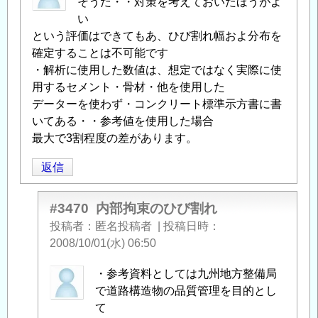
そうだ・・対策を考えておいたほうがよ
い
という評価はできてもあ、ひび割れ幅およ分布を
確定することは不可能です
・解析に使用した数値は、想定ではなく実際に使
用するセメント・骨材・他を使用した
データーを使わず・コンクリート標準示方書に書
いてある・・参考値を使用した場合
最大で3割程度の差があります。
返信
#3470
内部拘束のひび割れ
投稿者
匿名投稿者
|
投稿日時
2008/10/01(水) 06:50
匿
・参考資料としては九州地方整備局
名
で道路構造物の品質管理を目的とし
投
て