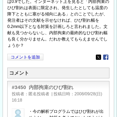
は0.9でした。インターネット上を見ると「内部拘束の
ひび割れは表面に限定され、発生したとしても温度の
降下とともに塞がる傾向にある」とのことでしたが、
発注者はその文献を示せなければ、ひび割れ幅を
0.2mm以下となる対策を計画しろと言われました。文
献も見つからないし、内部拘束の最終的なひび割れ幅
も良く分かりません。だれか教えてもらえませんでし
ょうか？
コメントを追加
Opens in
Opens
コメント
#3450
内部拘束のひび割れ
投稿者
匿名投稿者
|
投稿日時
2008/09/28(日)
16:18
・今の解析プログラムではひび割れが出