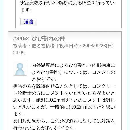
稿
実証実験を行い3D解析による照査を行ってい
者
ます。
に
返信
よ
る
「
内
#3452
ひび割れの件
部
投稿者
匿名投稿者
|
投稿日時
2008/09/28(日)
拘
23:05
束
内外温度差によるひび割れ（内部拘束に
の
よるひび割れ）については、コメントの
ひ
とおりです。
び
担当の方を説得させる方法としては、コンクリー
割
ト診断士の方にコメントをいただいた方がよいと
れ
」
思います。絶対に0.2mm以下とのコメントは難し
へ
いと思いますが、一般的には0.2mm以下だと思い
の
ます。
返
費用対効果から、このひび割れに対しては対策を
信
行わないことが多いはずです。