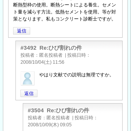
断熱型枠の使用。断熱シートによる養生。セメン
ト量を減らす方法。低熱セメントを使用。等が対
策となります。私もコンクリート診断士ですが。
返信
#3492
Re:ひび割れの件
投稿者
匿名投稿者
|
投稿日時
2008/10/04(土) 11:56
匿
やはり文献での説明は無理ですか。
名
投
返信
稿
者
に
#3504
Re:ひび割れの件
よ
投稿者
匿名投稿者
|
投稿日時
る
2008/10/09(木) 09:05
「
ひ