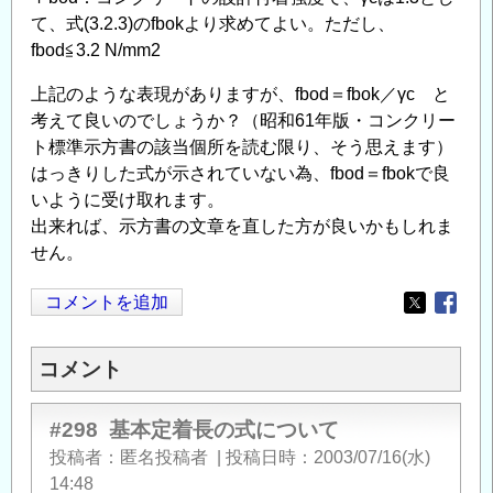
て、式(3.2.3)のfbokより求めてよい。ただし、
fbod≦3.2 N/mm2
上記のような表現がありますが、fbod＝fbok／γc と
考えて良いのでしょうか？（昭和61年版・コンクリー
ト標準示方書の該当個所を読む限り、そう思えます）
はっきりした式が示されていない為、fbod＝fbokで良
いように受け取れます。
出来れば、示方書の文章を直した方が良いかもしれま
せん。
コメントを追加
Opens in
Opens
コメント
#298
基本定着長の式について
投稿者
匿名投稿者
|
投稿日時
2003/07/16(水)
14:48