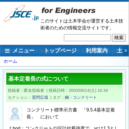
メ
イ
ン
このサイトは土木学会が運営する土木技
コ
術者のための情報交流サイトです。
ン
検
テ
索
ン
メインナビゲーション
メニュー
トップページ
利用案内
土木
>
ツ
に
パ
ホーム
移
ン
動
く
基本定着長の式について
ず
投稿者
匿名投稿者
|
投稿日時
2003/06/14(土) 16:34
セクション
質問広場
|
タグ
鋼・コンクリート
コンクリート標準示方書 「9.5.4基本定着
長」 において
ｆbod：コンクリートの設計付着強度で、γcは1.3とし